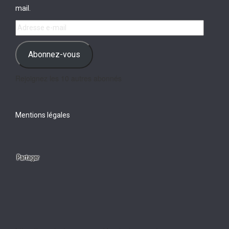
mail.
Adresse
e-
mail
Abonnez-vous
Rejoignez les 10 autres abonnés
Mentions légales