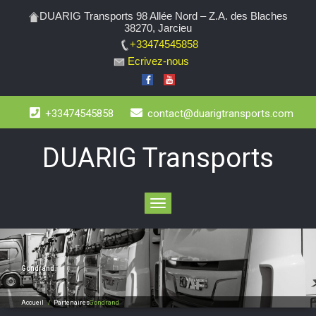
DUARIG Transports 98 Allée Nord – Z.A. des Blaches
38270, Jarcieu
+33474545858
Ecrivez-nous
+33474545858
contact@duarigtransports.com
DUARIG Transports
Toggle
navigation
Gondrand
Accueil
/
Partenaires
Gondrand