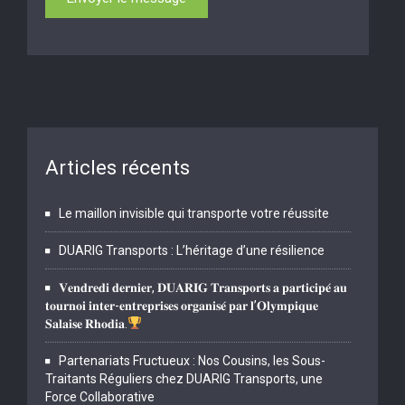
Articles récents
Le maillon invisible qui transporte votre réussite
DUARIG Transports : L’héritage d’une résilience
𝐕𝐞𝐧𝐝𝐫𝐞𝐝𝐢 𝐝𝐞𝐫𝐧𝐢𝐞𝐫, 𝐃𝐔𝐀𝐑𝐈𝐆 𝐓𝐫𝐚𝐧𝐬𝐩𝐨𝐫𝐭𝐬 𝐚 𝐩𝐚𝐫𝐭𝐢𝐜𝐢𝐩𝐞́ 𝐚𝐮
𝐭𝐨𝐮𝐫𝐧𝐨𝐢 𝐢𝐧𝐭𝐞𝐫-𝐞𝐧𝐭𝐫𝐞𝐩𝐫𝐢𝐬𝐞𝐬 𝐨𝐫𝐠𝐚𝐧𝐢𝐬𝐞́ 𝐩𝐚𝐫 𝐥’𝐎𝐥𝐲𝐦𝐩𝐢𝐪𝐮𝐞
𝐒𝐚𝐥𝐚𝐢𝐬𝐞 𝐑𝐡𝐨𝐝𝐢𝐚.
Partenariats Fructueux : Nos Cousins, les Sous-
Traitants Réguliers chez DUARIG Transports, une
Force Collaborative