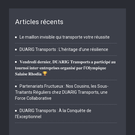
Articles récents
Le maillon invisible qui transporte votre réussite
DUARIG Transports : L’héritage d’une résilience
𝐕𝐞𝐧𝐝𝐫𝐞𝐝𝐢 𝐝𝐞𝐫𝐧𝐢𝐞𝐫, 𝐃𝐔𝐀𝐑𝐈𝐆 𝐓𝐫𝐚𝐧𝐬𝐩𝐨𝐫𝐭𝐬 𝐚 𝐩𝐚𝐫𝐭𝐢𝐜𝐢𝐩𝐞́ 𝐚𝐮
𝐭𝐨𝐮𝐫𝐧𝐨𝐢 𝐢𝐧𝐭𝐞𝐫-𝐞𝐧𝐭𝐫𝐞𝐩𝐫𝐢𝐬𝐞𝐬 𝐨𝐫𝐠𝐚𝐧𝐢𝐬𝐞́ 𝐩𝐚𝐫 𝐥’𝐎𝐥𝐲𝐦𝐩𝐢𝐪𝐮𝐞
𝐒𝐚𝐥𝐚𝐢𝐬𝐞 𝐑𝐡𝐨𝐝𝐢𝐚.
Partenariats Fructueux : Nos Cousins, les Sous-
Traitants Réguliers chez DUARIG Transports, une
Force Collaborative
DUARIG Transports : À la Conquête de
l’Exceptionnel