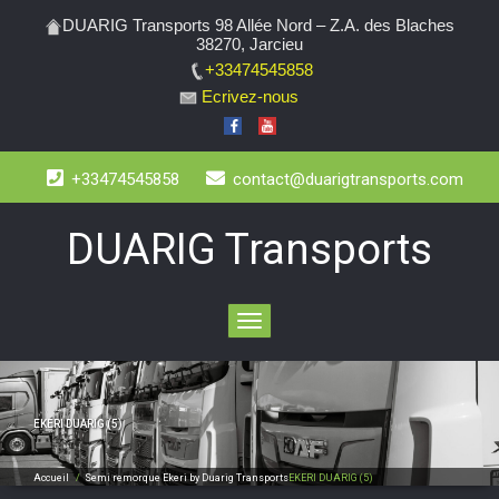
DUARIG Transports 98 Allée Nord – Z.A. des Blaches
38270, Jarcieu
+33474545858
Ecrivez-nous
+33474545858
contact@duarigtransports.com
DUARIG Transports
Toggle
navigation
EKERI DUARIG (5)
Accueil
/
Semi remorque Ekeri by Duarig Transports
EKERI DUARIG (5)