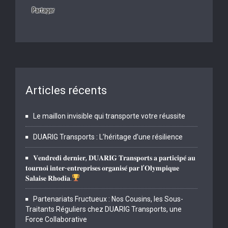
Articles récents
Le maillon invisible qui transporte votre réussite
DUARIG Transports : L’héritage d’une résilience
𝐕𝐞𝐧𝐝𝐫𝐞𝐝𝐢 𝐝𝐞𝐫𝐧𝐢𝐞𝐫, 𝐃𝐔𝐀𝐑𝐈𝐆 𝐓𝐫𝐚𝐧𝐬𝐩𝐨𝐫𝐭𝐬 𝐚 𝐩𝐚𝐫𝐭𝐢𝐜𝐢𝐩𝐞́ 𝐚𝐮
𝐭𝐨𝐮𝐫𝐧𝐨𝐢 𝐢𝐧𝐭𝐞𝐫-𝐞𝐧𝐭𝐫𝐞𝐩𝐫𝐢𝐬𝐞𝐬 𝐨𝐫𝐠𝐚𝐧𝐢𝐬𝐞́ 𝐩𝐚𝐫 𝐥’𝐎𝐥𝐲𝐦𝐩𝐢𝐪𝐮𝐞
𝐒𝐚𝐥𝐚𝐢𝐬𝐞 𝐑𝐡𝐨𝐝𝐢𝐚.
Partenariats Fructueux : Nos Cousins, les Sous-
Traitants Réguliers chez DUARIG Transports, une
Force Collaborative