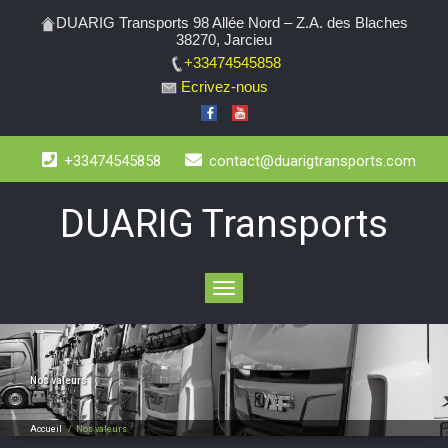
DUARIG Transports 98 Allée Nord – Z.A. des Blaches
38270, Jarcieu
+33474545858
Ecrivez-nous
+33474545858
contact@duarigtransports.com
DUARIG Transports
Toggle
navigation
Nos valeurs
Accueil
/
Nos valeurs