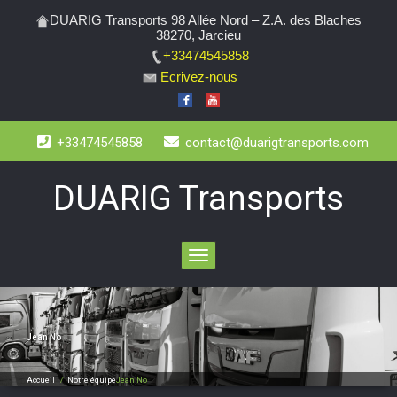
DUARIG Transports 98 Allée Nord – Z.A. des Blaches
38270, Jarcieu
+33474545858
Ecrivez-nous
+33474545858
contact@duarigtransports.com
DUARIG Transports
Toggle
navigation
Jean No
Accueil
/
Notre équipe
Jean No