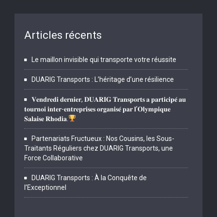
Articles récents
Le maillon invisible qui transporte votre réussite
DUARIG Transports : L’héritage d’une résilience
𝐕𝐞𝐧𝐝𝐫𝐞𝐝𝐢 𝐝𝐞𝐫𝐧𝐢𝐞𝐫, 𝐃𝐔𝐀𝐑𝐈𝐆 𝐓𝐫𝐚𝐧𝐬𝐩𝐨𝐫𝐭𝐬 𝐚 𝐩𝐚𝐫𝐭𝐢𝐜𝐢𝐩𝐞́ 𝐚𝐮
𝐭𝐨𝐮𝐫𝐧𝐨𝐢 𝐢𝐧𝐭𝐞𝐫-𝐞𝐧𝐭𝐫𝐞𝐩𝐫𝐢𝐬𝐞𝐬 𝐨𝐫𝐠𝐚𝐧𝐢𝐬𝐞́ 𝐩𝐚𝐫 𝐥’𝐎𝐥𝐲𝐦𝐩𝐢𝐪𝐮𝐞
𝐒𝐚𝐥𝐚𝐢𝐬𝐞 𝐑𝐡𝐨𝐝𝐢𝐚.
Partenariats Fructueux : Nos Cousins, les Sous-
Traitants Réguliers chez DUARIG Transports, une
Force Collaborative
DUARIG Transports : À la Conquête de
l’Exceptionnel