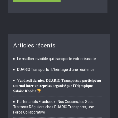
Articles récents
Le maillon invisible qui transporte votre réussite
DUARIG Transports : L’héritage d’une résilience
𝐕𝐞𝐧𝐝𝐫𝐞𝐝𝐢 𝐝𝐞𝐫𝐧𝐢𝐞𝐫, 𝐃𝐔𝐀𝐑𝐈𝐆 𝐓𝐫𝐚𝐧𝐬𝐩𝐨𝐫𝐭𝐬 𝐚 𝐩𝐚𝐫𝐭𝐢𝐜𝐢𝐩𝐞́ 𝐚𝐮
𝐭𝐨𝐮𝐫𝐧𝐨𝐢 𝐢𝐧𝐭𝐞𝐫-𝐞𝐧𝐭𝐫𝐞𝐩𝐫𝐢𝐬𝐞𝐬 𝐨𝐫𝐠𝐚𝐧𝐢𝐬𝐞́ 𝐩𝐚𝐫 𝐥’𝐎𝐥𝐲𝐦𝐩𝐢𝐪𝐮𝐞
𝐒𝐚𝐥𝐚𝐢𝐬𝐞 𝐑𝐡𝐨𝐝𝐢𝐚.
Partenariats Fructueux : Nos Cousins, les Sous-
Traitants Réguliers chez DUARIG Transports, une
Force Collaborative