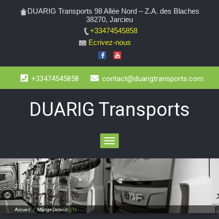
DUARIG Transports 98 Allée Nord – Z.A. des Blaches
38270, Jarcieu
+33474545858
Ecrivez-nous
+33474545858
contact@duarigtransports.com
DUARIG Transports
Toggle
navigation
2 (1)
Accueil
/
Mange-Debout
2 (1)