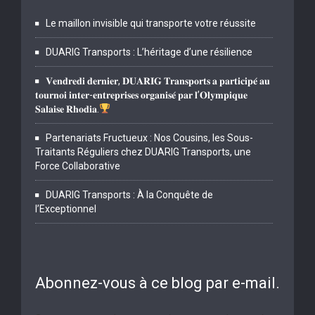
Le maillon invisible qui transporte votre réussite
DUARIG Transports : L’héritage d’une résilience
𝐕𝐞𝐧𝐝𝐫𝐞𝐝𝐢 𝐝𝐞𝐫𝐧𝐢𝐞𝐫, 𝐃𝐔𝐀𝐑𝐈𝐆 𝐓𝐫𝐚𝐧𝐬𝐩𝐨𝐫𝐭𝐬 𝐚 𝐩𝐚𝐫𝐭𝐢𝐜𝐢𝐩𝐞́ 𝐚𝐮
𝐭𝐨𝐮𝐫𝐧𝐨𝐢 𝐢𝐧𝐭𝐞𝐫-𝐞𝐧𝐭𝐫𝐞𝐩𝐫𝐢𝐬𝐞𝐬 𝐨𝐫𝐠𝐚𝐧𝐢𝐬𝐞́ 𝐩𝐚𝐫 𝐥’𝐎𝐥𝐲𝐦𝐩𝐢𝐪𝐮𝐞
𝐒𝐚𝐥𝐚𝐢𝐬𝐞 𝐑𝐡𝐨𝐝𝐢𝐚.
Partenariats Fructueux : Nos Cousins, les Sous-
Traitants Réguliers chez DUARIG Transports, une
Force Collaborative
DUARIG Transports : À la Conquête de
l’Exceptionnel
Abonnez-vous à ce blog par e-mail.