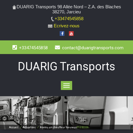
DUARIG Transports 98 Allée Nord – Z.A. des Blaches
38270, Jarcieu
+33474545858
Ecrivez-nous
+33474545858
contact@duarigtransports.com
DUARIG Transports
Toggle
navigation
P1350336
Accueil
/
Actualités
/
Alexis, un chauffeur heureux
P1350336