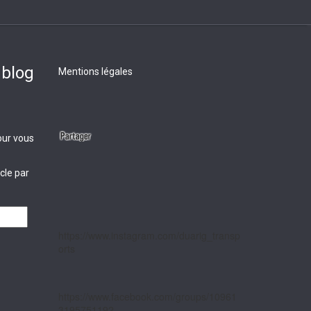
 blog
Mentions légales
our vous
cle par
https://www.instagram.com/duarig_transp
orts
https://www.facebook.com/groups/10961
3195751192