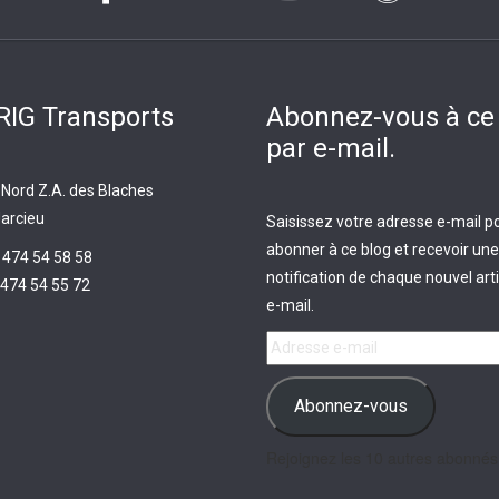
IG Transports
Abonnez-vous à ce
par e-mail.
 Nord Z.A. des Blaches
arcieu
Saisissez votre adresse e-mail p
abonner à ce blog et recevoir une
 474 54 58 58
notification de chaque nouvel arti
474 54 55 72
e-mail.
Adresse
e-
mail
Abonnez-vous
Rejoignez les 10 autres abonnés