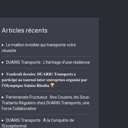
Articles récents
Le maillon invisible qui transporte votre
réussite
DUARIG Transports : L’héritage d’une résilience
𝐕𝐞𝐧𝐝𝐫𝐞𝐝𝐢 𝐝𝐞𝐫𝐧𝐢𝐞𝐫, 𝐃𝐔𝐀𝐑𝐈𝐆 𝐓𝐫𝐚𝐧𝐬𝐩𝐨𝐫𝐭𝐬 𝐚
𝐩𝐚𝐫𝐭𝐢𝐜𝐢𝐩𝐞́ 𝐚𝐮 𝐭𝐨𝐮𝐫𝐧𝐨𝐢 𝐢𝐧𝐭𝐞𝐫-𝐞𝐧𝐭𝐫𝐞𝐩𝐫𝐢𝐬𝐞𝐬 𝐨𝐫𝐠𝐚𝐧𝐢𝐬𝐞́ 𝐩𝐚𝐫
𝐥’𝐎𝐥𝐲𝐦𝐩𝐢𝐪𝐮𝐞 𝐒𝐚𝐥𝐚𝐢𝐬𝐞 𝐑𝐡𝐨𝐝𝐢𝐚.
Partenariats Fructueux : Nos Cousins, les Sous-
Traitants Réguliers chez DUARIG Transports, une
Force Collaborative
DUARIG Transports : À la Conquête de
l’Exceptionnel