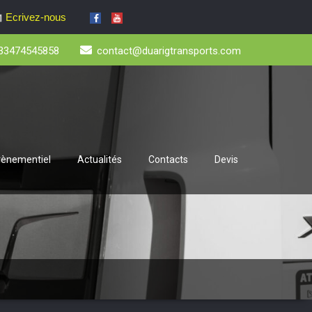
Ecrivez-nous
33474545858
contact@duarigtransports.com
évènementiel
Actualités
Contacts
Devis