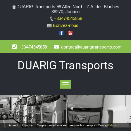
DUARIG Transports 98 Allée Nord – Z.A. des Blaches
38270, Jarcieu
+33474545858
Ecrivez-nous
+33474545858
contact@duarigtransports.com
DUARIG Transports
Toggle
navigation
Celestin
Accueil
/
Location
/
Chaque jour est une aventure avec les transports Duarig !
Celestin