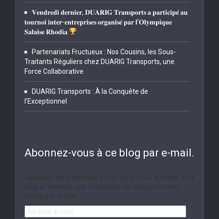
𝐕𝐞𝐧𝐝𝐫𝐞𝐝𝐢 𝐝𝐞𝐫𝐧𝐢𝐞𝐫, 𝐃𝐔𝐀𝐑𝐈𝐆 𝐓𝐫𝐚𝐧𝐬𝐩𝐨𝐫𝐭𝐬 𝐚 𝐩𝐚𝐫𝐭𝐢𝐜𝐢𝐩𝐞́ 𝐚𝐮
𝐭𝐨𝐮𝐫𝐧𝐨𝐢 𝐢𝐧𝐭𝐞𝐫-𝐞𝐧𝐭𝐫𝐞𝐩𝐫𝐢𝐬𝐞𝐬 𝐨𝐫𝐠𝐚𝐧𝐢𝐬𝐞́ 𝐩𝐚𝐫 𝐥’𝐎𝐥𝐲𝐦𝐩𝐢𝐪𝐮𝐞
𝐒𝐚𝐥𝐚𝐢𝐬𝐞 𝐑𝐡𝐨𝐝𝐢𝐚.
Partenariats Fructueux : Nos Cousins, les Sous-
Traitants Réguliers chez DUARIG Transports, une
Force Collaborative
DUARIG Transports : À la Conquête de
l’Exceptionnel
Abonnez-vous à ce blog par e-mail.
Saisissez votre adresse e-mail pour vous abonner à ce
blog et recevoir une notification de chaque nouvel
article par e-mail.
Adresse
e-