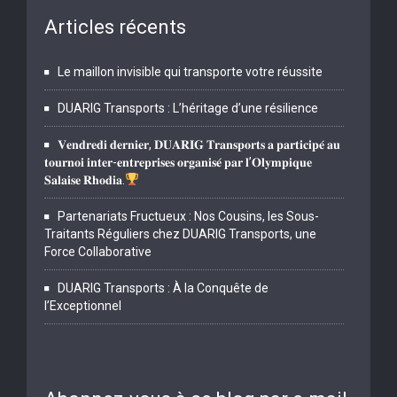
Articles récents
Le maillon invisible qui transporte votre réussite
DUARIG Transports : L’héritage d’une résilience
𝐕𝐞𝐧𝐝𝐫𝐞𝐝𝐢 𝐝𝐞𝐫𝐧𝐢𝐞𝐫, 𝐃𝐔𝐀𝐑𝐈𝐆 𝐓𝐫𝐚𝐧𝐬𝐩𝐨𝐫𝐭𝐬 𝐚 𝐩𝐚𝐫𝐭𝐢𝐜𝐢𝐩𝐞́ 𝐚𝐮
𝐭𝐨𝐮𝐫𝐧𝐨𝐢 𝐢𝐧𝐭𝐞𝐫-𝐞𝐧𝐭𝐫𝐞𝐩𝐫𝐢𝐬𝐞𝐬 𝐨𝐫𝐠𝐚𝐧𝐢𝐬𝐞́ 𝐩𝐚𝐫 𝐥’𝐎𝐥𝐲𝐦𝐩𝐢𝐪𝐮𝐞
𝐒𝐚𝐥𝐚𝐢𝐬𝐞 𝐑𝐡𝐨𝐝𝐢𝐚.
Partenariats Fructueux : Nos Cousins, les Sous-
Traitants Réguliers chez DUARIG Transports, une
Force Collaborative
DUARIG Transports : À la Conquête de
l’Exceptionnel