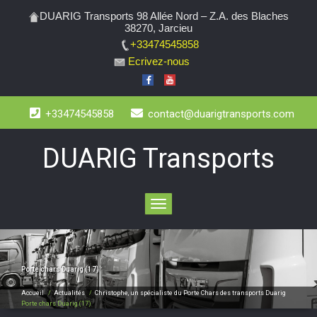
DUARIG Transports 98 Allée Nord – Z.A. des Blaches
38270, Jarcieu
+33474545858
Ecrivez-nous
+33474545858
contact@duarigtransports.com
DUARIG Transports
Toggle
navigation
Porte chars Duarig (17)
Accueil
/
Actualités
/
Christophe, un spécialiste du Porte Chars des transports Duarig
Porte chars Duarig (17)