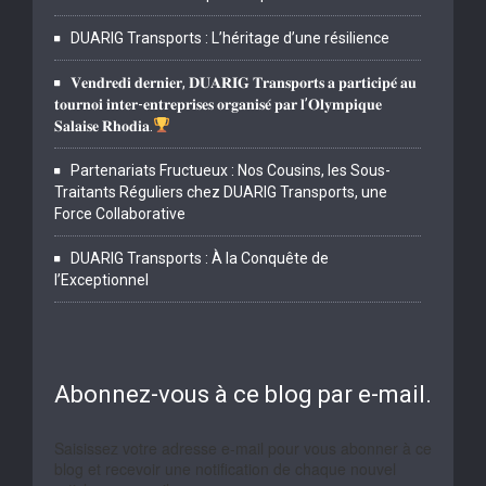
DUARIG Transports : L’héritage d’une résilience
𝐕𝐞𝐧𝐝𝐫𝐞𝐝𝐢 𝐝𝐞𝐫𝐧𝐢𝐞𝐫, 𝐃𝐔𝐀𝐑𝐈𝐆 𝐓𝐫𝐚𝐧𝐬𝐩𝐨𝐫𝐭𝐬 𝐚 𝐩𝐚𝐫𝐭𝐢𝐜𝐢𝐩𝐞́ 𝐚𝐮
𝐭𝐨𝐮𝐫𝐧𝐨𝐢 𝐢𝐧𝐭𝐞𝐫-𝐞𝐧𝐭𝐫𝐞𝐩𝐫𝐢𝐬𝐞𝐬 𝐨𝐫𝐠𝐚𝐧𝐢𝐬𝐞́ 𝐩𝐚𝐫 𝐥’𝐎𝐥𝐲𝐦𝐩𝐢𝐪𝐮𝐞
𝐒𝐚𝐥𝐚𝐢𝐬𝐞 𝐑𝐡𝐨𝐝𝐢𝐚.
Partenariats Fructueux : Nos Cousins, les Sous-
Traitants Réguliers chez DUARIG Transports, une
Force Collaborative
DUARIG Transports : À la Conquête de
l’Exceptionnel
Abonnez-vous à ce blog par e-mail.
Saisissez votre adresse e-mail pour vous abonner à ce
blog et recevoir une notification de chaque nouvel