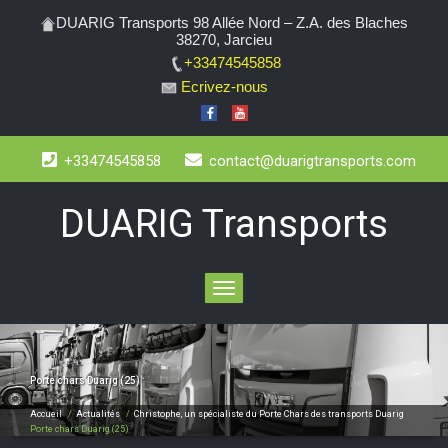
DUARIG Transports 98 Allée Nord – Z.A. des Blaches
38270, Jarcieu
+33474545858
Ecrivez-nous
+33474545858
contact@duarigtransports.com
DUARIG Transports
Toggle
navigation
Porte chars Duarig (25)
Accueil
/
Actualités
/
Christophe, un spécialiste du Porte Chars des transports Duarig
Porte chars Duarig (25)