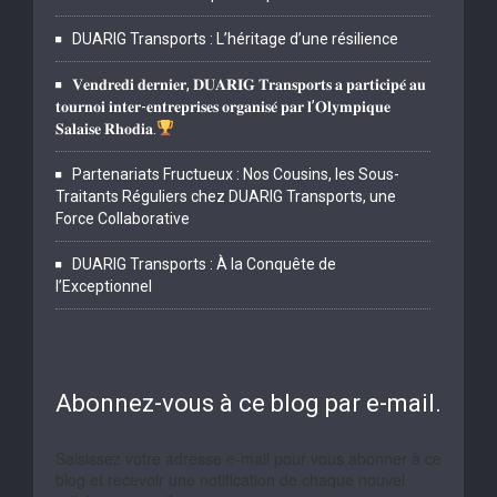
DUARIG Transports : L’héritage d’une résilience
𝐕𝐞𝐧𝐝𝐫𝐞𝐝𝐢 𝐝𝐞𝐫𝐧𝐢𝐞𝐫, 𝐃𝐔𝐀𝐑𝐈𝐆 𝐓𝐫𝐚𝐧𝐬𝐩𝐨𝐫𝐭𝐬 𝐚 𝐩𝐚𝐫𝐭𝐢𝐜𝐢𝐩𝐞́ 𝐚𝐮
𝐭𝐨𝐮𝐫𝐧𝐨𝐢 𝐢𝐧𝐭𝐞𝐫-𝐞𝐧𝐭𝐫𝐞𝐩𝐫𝐢𝐬𝐞𝐬 𝐨𝐫𝐠𝐚𝐧𝐢𝐬𝐞́ 𝐩𝐚𝐫 𝐥’𝐎𝐥𝐲𝐦𝐩𝐢𝐪𝐮𝐞
𝐒𝐚𝐥𝐚𝐢𝐬𝐞 𝐑𝐡𝐨𝐝𝐢𝐚.
Partenariats Fructueux : Nos Cousins, les Sous-
Traitants Réguliers chez DUARIG Transports, une
Force Collaborative
DUARIG Transports : À la Conquête de
l’Exceptionnel
Abonnez-vous à ce blog par e-mail.
Saisissez votre adresse e-mail pour vous abonner à ce
blog et recevoir une notification de chaque nouvel