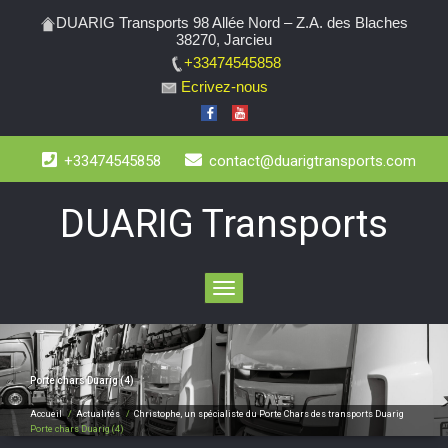
DUARIG Transports 98 Allée Nord – Z.A. des Blaches
38270, Jarcieu
+33474545858
Ecrivez-nous
+33474545858
contact@duarigtransports.com
DUARIG Transports
Toggle
navigation
Porte chars Duarig (4)
Accueil
/
Actualités
/
Christophe, un spécialiste du Porte Chars des transports Duarig
Porte chars Duarig (4)