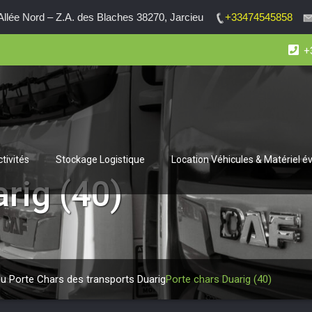
lée Nord – Z.A. des Blaches 38270, Jarcieu
+33474545858
+
tivités
Stockage Logistique
Location Véhicules & Matériel 
rig (40)
du Porte Chars des transports Duarig
Porte chars Duarig (40)