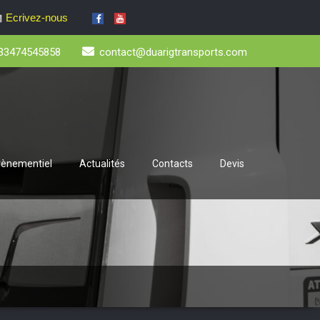
Ecrivez-nous
33474545858
contact@duarigtransports.com
évènementiel
Actualités
Contacts
Devis