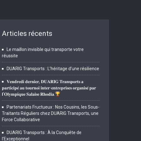
Articles récents
Le maillon invisible qui transporte votre
réussite
DUARIG Transports : L’héritage d’une résilience
𝐕𝐞𝐧𝐝𝐫𝐞𝐝𝐢 𝐝𝐞𝐫𝐧𝐢𝐞𝐫, 𝐃𝐔𝐀𝐑𝐈𝐆 𝐓𝐫𝐚𝐧𝐬𝐩𝐨𝐫𝐭𝐬 𝐚
𝐩𝐚𝐫𝐭𝐢𝐜𝐢𝐩𝐞́ 𝐚𝐮 𝐭𝐨𝐮𝐫𝐧𝐨𝐢 𝐢𝐧𝐭𝐞𝐫-𝐞𝐧𝐭𝐫𝐞𝐩𝐫𝐢𝐬𝐞𝐬 𝐨𝐫𝐠𝐚𝐧𝐢𝐬𝐞́ 𝐩𝐚𝐫
𝐥’𝐎𝐥𝐲𝐦𝐩𝐢𝐪𝐮𝐞 𝐒𝐚𝐥𝐚𝐢𝐬𝐞 𝐑𝐡𝐨𝐝𝐢𝐚.
Partenariats Fructueux : Nos Cousins, les Sous-
Traitants Réguliers chez DUARIG Transports, une
Force Collaborative
DUARIG Transports : À la Conquête de
l’Exceptionnel