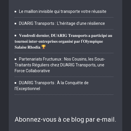
Le maillon invisible qui transporte votre réussite
DUARIG Transports : L’héritage d’une résilience
𝐕𝐞𝐧𝐝𝐫𝐞𝐝𝐢 𝐝𝐞𝐫𝐧𝐢𝐞𝐫, 𝐃𝐔𝐀𝐑𝐈𝐆 𝐓𝐫𝐚𝐧𝐬𝐩𝐨𝐫𝐭𝐬 𝐚 𝐩𝐚𝐫𝐭𝐢𝐜𝐢𝐩𝐞́ 𝐚𝐮
𝐭𝐨𝐮𝐫𝐧𝐨𝐢 𝐢𝐧𝐭𝐞𝐫-𝐞𝐧𝐭𝐫𝐞𝐩𝐫𝐢𝐬𝐞𝐬 𝐨𝐫𝐠𝐚𝐧𝐢𝐬𝐞́ 𝐩𝐚𝐫 𝐥’𝐎𝐥𝐲𝐦𝐩𝐢𝐪𝐮𝐞
𝐒𝐚𝐥𝐚𝐢𝐬𝐞 𝐑𝐡𝐨𝐝𝐢𝐚.
Partenariats Fructueux : Nos Cousins, les Sous-
Traitants Réguliers chez DUARIG Transports, une
Force Collaborative
DUARIG Transports : À la Conquête de
l’Exceptionnel
Abonnez-vous à ce blog par e-mail.