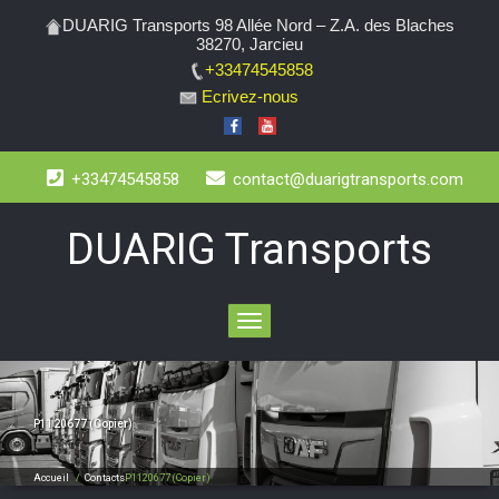
DUARIG Transports 98 Allée Nord – Z.A. des Blaches
38270, Jarcieu
+33474545858
Ecrivez-nous
+33474545858
contact@duarigtransports.com
DUARIG Transports
Toggle
navigation
P1120677 (Copier)
Accueil
/
Contacts
P1120677 (Copier)