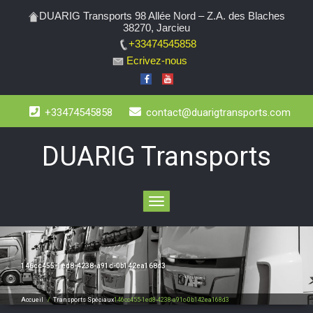
DUARIG Transports 98 Allée Nord – Z.A. des Blaches
38270, Jarcieu
+33474545858
Ecrivez-nous
+33474545858
contact@duarigtransports.com
DUARIG Transports
Toggle
navigation
146cc455-1ed8-4238-a91c-0b142ea168d3
Accueil
/
Transports Spéciaux
146cc455-1ed8-4238-a91c-0b142ea168d3