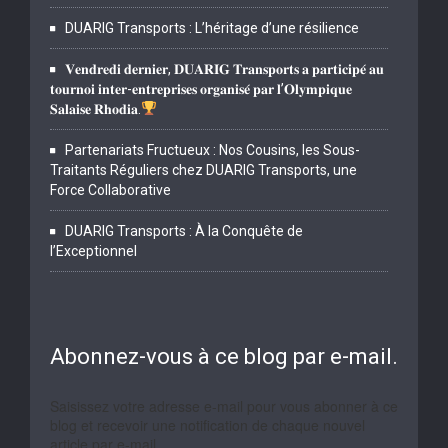
DUARIG Transports : L’héritage d’une résilience
𝐕𝐞𝐧𝐝𝐫𝐞𝐝𝐢 𝐝𝐞𝐫𝐧𝐢𝐞𝐫, 𝐃𝐔𝐀𝐑𝐈𝐆 𝐓𝐫𝐚𝐧𝐬𝐩𝐨𝐫𝐭𝐬 𝐚 𝐩𝐚𝐫𝐭𝐢𝐜𝐢𝐩𝐞́ 𝐚𝐮
𝐭𝐨𝐮𝐫𝐧𝐨𝐢 𝐢𝐧𝐭𝐞𝐫-𝐞𝐧𝐭𝐫𝐞𝐩𝐫𝐢𝐬𝐞𝐬 𝐨𝐫𝐠𝐚𝐧𝐢𝐬𝐞́ 𝐩𝐚𝐫 𝐥’𝐎𝐥𝐲𝐦𝐩𝐢𝐪𝐮𝐞
𝐒𝐚𝐥𝐚𝐢𝐬𝐞 𝐑𝐡𝐨𝐝𝐢𝐚.
Partenariats Fructueux : Nos Cousins, les Sous-
Traitants Réguliers chez DUARIG Transports, une
Force Collaborative
DUARIG Transports : À la Conquête de
l’Exceptionnel
Abonnez-vous à ce blog par e-mail.
Saisissez votre adresse e-mail pour vous abonner à ce
blog et recevoir une notification de chaque nouvel
article par e-mail.