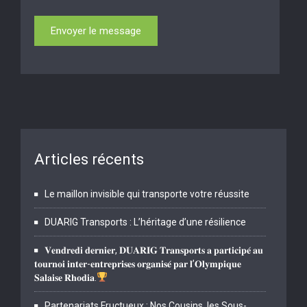
Articles récents
Le maillon invisible qui transporte votre réussite
DUARIG Transports : L’héritage d’une résilience
𝐕𝐞𝐧𝐝𝐫𝐞𝐝𝐢 𝐝𝐞𝐫𝐧𝐢𝐞𝐫, 𝐃𝐔𝐀𝐑𝐈𝐆 𝐓𝐫𝐚𝐧𝐬𝐩𝐨𝐫𝐭𝐬 𝐚 𝐩𝐚𝐫𝐭𝐢𝐜𝐢𝐩𝐞́ 𝐚𝐮
𝐭𝐨𝐮𝐫𝐧𝐨𝐢 𝐢𝐧𝐭𝐞𝐫-𝐞𝐧𝐭𝐫𝐞𝐩𝐫𝐢𝐬𝐞𝐬 𝐨𝐫𝐠𝐚𝐧𝐢𝐬𝐞́ 𝐩𝐚𝐫 𝐥’𝐎𝐥𝐲𝐦𝐩𝐢𝐪𝐮𝐞
𝐒𝐚𝐥𝐚𝐢𝐬𝐞 𝐑𝐡𝐨𝐝𝐢𝐚.
Partenariats Fructueux : Nos Cousins, les Sous-