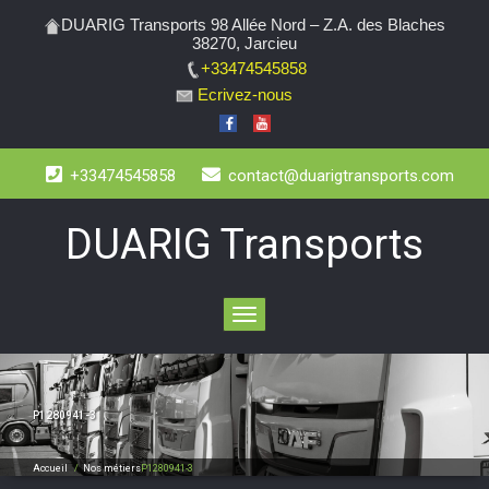
DUARIG Transports 98 Allée Nord – Z.A. des Blaches
38270, Jarcieu
+33474545858
Ecrivez-nous
+33474545858
contact@duarigtransports.com
DUARIG Transports
Toggle
navigation
P1280941-3
Accueil
/
Nos métiers
P1280941-3