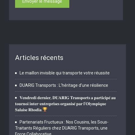
Articles récents
Le maillon invisible qui transporte votre réussite
DUARIG Transports : L’héritage d’une résilience
𝐕𝐞𝐧𝐝𝐫𝐞𝐝𝐢 𝐝𝐞𝐫𝐧𝐢𝐞𝐫, 𝐃𝐔𝐀𝐑𝐈𝐆 𝐓𝐫𝐚𝐧𝐬𝐩𝐨𝐫𝐭𝐬 𝐚 𝐩𝐚𝐫𝐭𝐢𝐜𝐢𝐩𝐞́ 𝐚𝐮
𝐭𝐨𝐮𝐫𝐧𝐨𝐢 𝐢𝐧𝐭𝐞𝐫-𝐞𝐧𝐭𝐫𝐞𝐩𝐫𝐢𝐬𝐞𝐬 𝐨𝐫𝐠𝐚𝐧𝐢𝐬𝐞́ 𝐩𝐚𝐫 𝐥’𝐎𝐥𝐲𝐦𝐩𝐢𝐪𝐮𝐞
𝐒𝐚𝐥𝐚𝐢𝐬𝐞 𝐑𝐡𝐨𝐝𝐢𝐚.
Partenariats Fructueux : Nos Cousins, les Sous-
Traitants Réguliers chez DUARIG Transports, une
Force Collaborative