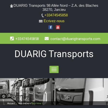
DUARIG Transports 98 Allée Nord – Z.A. des Blaches
38270, Jarcieu
+33474545858
Ecrivez-nous
+33474545858
contact@duarigtransports.com
DUARIG Transports
Toggle
navigation
Sans titre 1
Accueil
/
Nos métiers
Sans titre 1