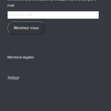
mail.
Adresse
e-
mail
Abonnez-vous
Rejoignez les 10 autres abonnés
Mentions légales