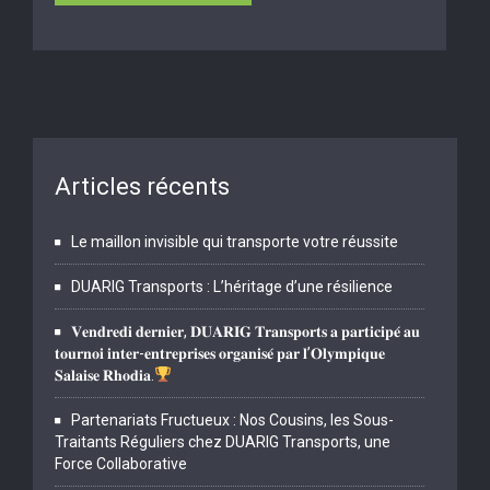
Articles récents
Le maillon invisible qui transporte votre réussite
DUARIG Transports : L’héritage d’une résilience
𝐕𝐞𝐧𝐝𝐫𝐞𝐝𝐢 𝐝𝐞𝐫𝐧𝐢𝐞𝐫, 𝐃𝐔𝐀𝐑𝐈𝐆 𝐓𝐫𝐚𝐧𝐬𝐩𝐨𝐫𝐭𝐬 𝐚 𝐩𝐚𝐫𝐭𝐢𝐜𝐢𝐩𝐞́ 𝐚𝐮
𝐭𝐨𝐮𝐫𝐧𝐨𝐢 𝐢𝐧𝐭𝐞𝐫-𝐞𝐧𝐭𝐫𝐞𝐩𝐫𝐢𝐬𝐞𝐬 𝐨𝐫𝐠𝐚𝐧𝐢𝐬𝐞́ 𝐩𝐚𝐫 𝐥’𝐎𝐥𝐲𝐦𝐩𝐢𝐪𝐮𝐞
𝐒𝐚𝐥𝐚𝐢𝐬𝐞 𝐑𝐡𝐨𝐝𝐢𝐚.
Partenariats Fructueux : Nos Cousins, les Sous-
Traitants Réguliers chez DUARIG Transports, une
Force Collaborative