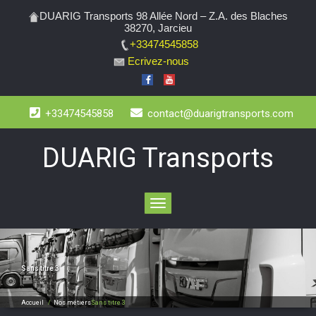
DUARIG Transports 98 Allée Nord – Z.A. des Blaches
38270, Jarcieu
+33474545858
Ecrivez-nous
+33474545858
contact@duarigtransports.com
DUARIG Transports
Toggle
navigation
Sans titre 3
Accueil
/
Nos métiers
Sans titre 3