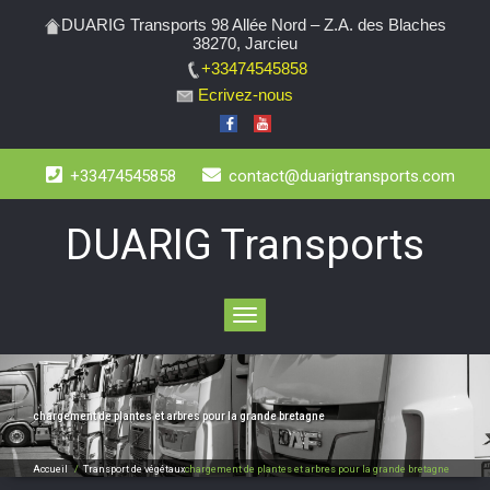
DUARIG Transports 98 Allée Nord – Z.A. des Blaches
38270, Jarcieu
+33474545858
Ecrivez-nous
+33474545858
contact@duarigtransports.com
DUARIG Transports
Toggle
navigation
chargement de plantes et arbres pour la grande bretagne
Accueil
/
Transport de végétaux
chargement de plantes et arbres pour la grande bretagne