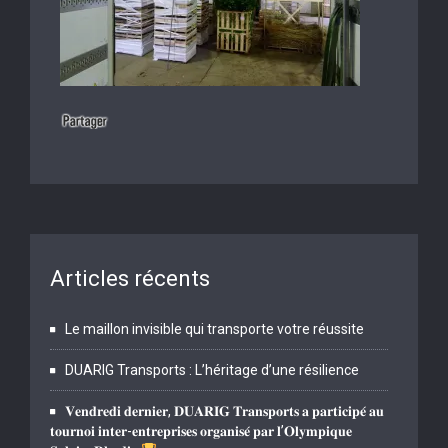
Articles récents
Le maillon invisible qui transporte votre réussite
DUARIG Transports : L’héritage d’une résilience
𝐕𝐞𝐧𝐝𝐫𝐞𝐝𝐢 𝐝𝐞𝐫𝐧𝐢𝐞𝐫, 𝐃𝐔𝐀𝐑𝐈𝐆 𝐓𝐫𝐚𝐧𝐬𝐩𝐨𝐫𝐭𝐬 𝐚 𝐩𝐚𝐫𝐭𝐢𝐜𝐢𝐩𝐞́ 𝐚𝐮
𝐭𝐨𝐮𝐫𝐧𝐨𝐢 𝐢𝐧𝐭𝐞𝐫-𝐞𝐧𝐭𝐫𝐞𝐩𝐫𝐢𝐬𝐞𝐬 𝐨𝐫𝐠𝐚𝐧𝐢𝐬𝐞́ 𝐩𝐚𝐫 𝐥’𝐎𝐥𝐲𝐦𝐩𝐢𝐪𝐮𝐞