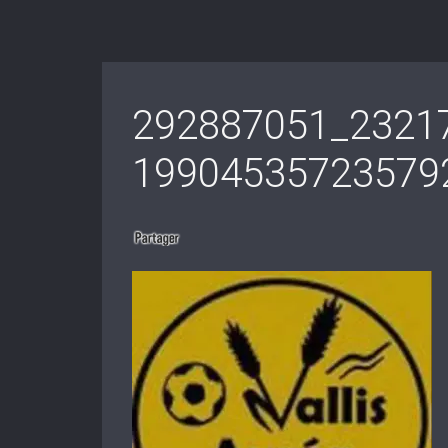
292887051_2321
19904535723579