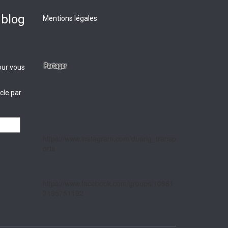
 blog
Mentions légales
our vous
cle par
https://www.instagram.com/duarig_transp
orts
https://www.facebook.com/groups/10961
3195751192