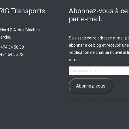
IG Transports
Abonnez-vous à ce
par e-mail.
 Nord Z.A. des Blaches
arcieu
Saisissez votre adresse e-mail p
abonner à ce blog et recevoir une
 474 54 58 58
notification de chaque nouvel arti
474 54 55 72
e-mail.
Adresse
e-
mail
Abonnez-vous
Rejoignez les 10 autres abonnés