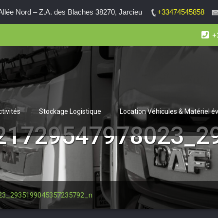
lée Nord – Z.A. des Blaches 38270, Jarcieu
+33474545858
+
tivités
Stockage Logistique
Location Véhicules & Matériel 
21729547978023_2
23_2935199045357235792_n