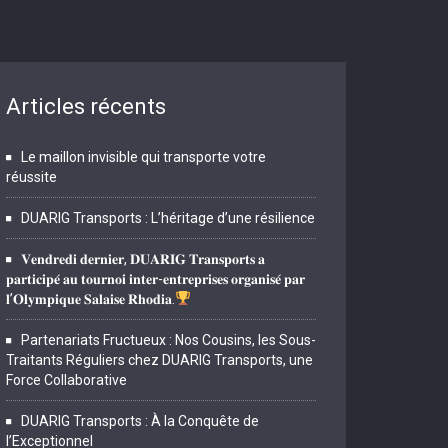
Articles récents
Le maillon invisible qui transporte votre
réussite
DUARIG Transports : L’héritage d’une résilience
𝐕𝐞𝐧𝐝𝐫𝐞𝐝𝐢 𝐝𝐞𝐫𝐧𝐢𝐞𝐫, 𝐃𝐔𝐀𝐑𝐈𝐆 𝐓𝐫𝐚𝐧𝐬𝐩𝐨𝐫𝐭𝐬 𝐚
𝐩𝐚𝐫𝐭𝐢𝐜𝐢𝐩𝐞́ 𝐚𝐮 𝐭𝐨𝐮𝐫𝐧𝐨𝐢 𝐢𝐧𝐭𝐞𝐫-𝐞𝐧𝐭𝐫𝐞𝐩𝐫𝐢𝐬𝐞𝐬 𝐨𝐫𝐠𝐚𝐧𝐢𝐬𝐞́ 𝐩𝐚𝐫
𝐥’𝐎𝐥𝐲𝐦𝐩𝐢𝐪𝐮𝐞 𝐒𝐚𝐥𝐚𝐢𝐬𝐞 𝐑𝐡𝐨𝐝𝐢𝐚.
Partenariats Fructueux : Nos Cousins, les Sous-
Traitants Réguliers chez DUARIG Transports, une
Force Collaborative
DUARIG Transports : À la Conquête de
l’Exceptionnel