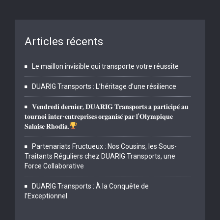
Articles récents
Le maillon invisible qui transporte votre réussite
DUARIG Transports : L’héritage d’une résilience
𝐕𝐞𝐧𝐝𝐫𝐞𝐝𝐢 𝐝𝐞𝐫𝐧𝐢𝐞𝐫, 𝐃𝐔𝐀𝐑𝐈𝐆 𝐓𝐫𝐚𝐧𝐬𝐩𝐨𝐫𝐭𝐬 𝐚 𝐩𝐚𝐫𝐭𝐢𝐜𝐢𝐩𝐞́ 𝐚𝐮
𝐭𝐨𝐮𝐫𝐧𝐨𝐢 𝐢𝐧𝐭𝐞𝐫-𝐞𝐧𝐭𝐫𝐞𝐩𝐫𝐢𝐬𝐞𝐬 𝐨𝐫𝐠𝐚𝐧𝐢𝐬𝐞́ 𝐩𝐚𝐫 𝐥’𝐎𝐥𝐲𝐦𝐩𝐢𝐪𝐮𝐞
𝐒𝐚𝐥𝐚𝐢𝐬𝐞 𝐑𝐡𝐨𝐝𝐢𝐚.
Partenariats Fructueux : Nos Cousins, les Sous-
Traitants Réguliers chez DUARIG Transports, une
Force Collaborative
DUARIG Transports : À la Conquête de
l’Exceptionnel