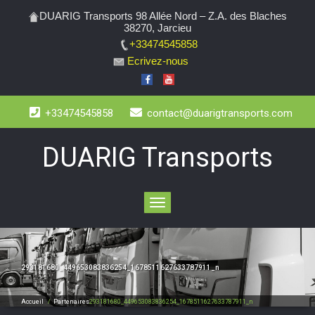
DUARIG Transports 98 Allée Nord – Z.A. des Blaches
38270, Jarcieu
+33474545858
Ecrivez-nous
+33474545858
contact@duarigtransports.com
DUARIG Transports
Toggle
navigation
293181680_449653083836254_1678511627633787911_n
Accueil
/
Partenaires
293181680_449653083836254_1678511627633787911_n