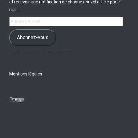
et recevoir une notification de chaque nouvel article par e-
mail.
Adresse
e-
mail
Abonnez-vous
Rejoignez les 10 autres abonnés
Mentions légales