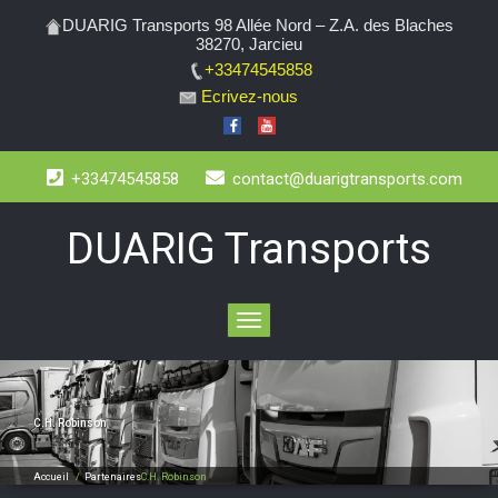
DUARIG Transports 98 Allée Nord – Z.A. des Blaches
38270, Jarcieu
+33474545858
Ecrivez-nous
+33474545858
contact@duarigtransports.com
DUARIG Transports
Toggle
navigation
C.H. Robinson
Accueil
/
Partenaires
C.H. Robinson