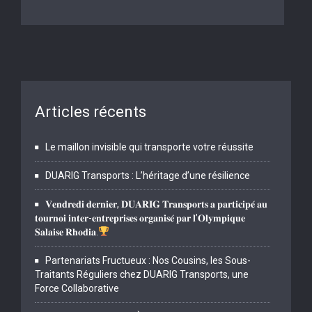
Articles récents
Le maillon invisible qui transporte votre réussite
DUARIG Transports : L’héritage d’une résilience
𝐕𝐞𝐧𝐝𝐫𝐞𝐝𝐢 𝐝𝐞𝐫𝐧𝐢𝐞𝐫, 𝐃𝐔𝐀𝐑𝐈𝐆 𝐓𝐫𝐚𝐧𝐬𝐩𝐨𝐫𝐭𝐬 𝐚 𝐩𝐚𝐫𝐭𝐢𝐜𝐢𝐩𝐞́ 𝐚𝐮
𝐭𝐨𝐮𝐫𝐧𝐨𝐢 𝐢𝐧𝐭𝐞𝐫-𝐞𝐧𝐭𝐫𝐞𝐩𝐫𝐢𝐬𝐞𝐬 𝐨𝐫𝐠𝐚𝐧𝐢𝐬𝐞́ 𝐩𝐚𝐫 𝐥’𝐎𝐥𝐲𝐦𝐩𝐢𝐪𝐮𝐞
𝐒𝐚𝐥𝐚𝐢𝐬𝐞 𝐑𝐡𝐨𝐝𝐢𝐚.
Partenariats Fructueux : Nos Cousins, les Sous-
Traitants Réguliers chez DUARIG Transports, une
Force Collaborative