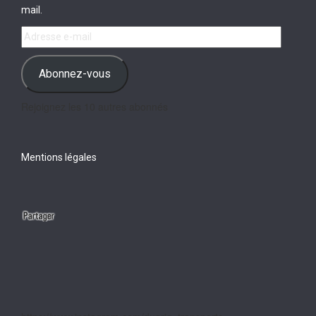
mail.
Adresse
e-
mail
Abonnez-vous
Rejoignez les 10 autres abonnés
Mentions légales