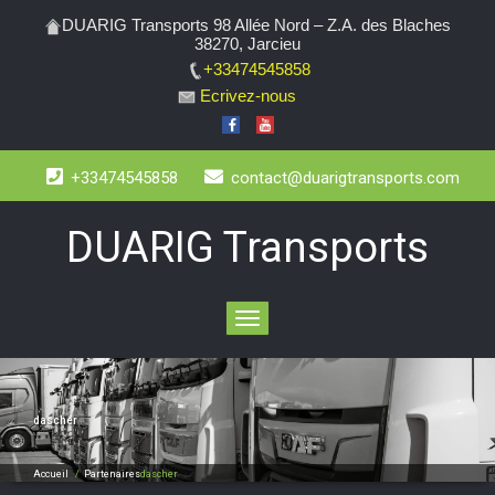
DUARIG Transports 98 Allée Nord – Z.A. des Blaches
38270, Jarcieu
+33474545858
Ecrivez-nous
+33474545858
contact@duarigtransports.com
DUARIG Transports
Toggle
navigation
dascher
Accueil
/
Partenaires
dascher