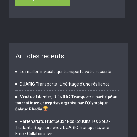
Articles récents
Le maillon invisible qui transporte votre réussite
DUARIG Transports : L’héritage d’une résilience
𝐕𝐞𝐧𝐝𝐫𝐞𝐝𝐢 𝐝𝐞𝐫𝐧𝐢𝐞𝐫, 𝐃𝐔𝐀𝐑𝐈𝐆 𝐓𝐫𝐚𝐧𝐬𝐩𝐨𝐫𝐭𝐬 𝐚 𝐩𝐚𝐫𝐭𝐢𝐜𝐢𝐩𝐞́ 𝐚𝐮
𝐭𝐨𝐮𝐫𝐧𝐨𝐢 𝐢𝐧𝐭𝐞𝐫-𝐞𝐧𝐭𝐫𝐞𝐩𝐫𝐢𝐬𝐞𝐬 𝐨𝐫𝐠𝐚𝐧𝐢𝐬𝐞́ 𝐩𝐚𝐫 𝐥’𝐎𝐥𝐲𝐦𝐩𝐢𝐪𝐮𝐞
𝐒𝐚𝐥𝐚𝐢𝐬𝐞 𝐑𝐡𝐨𝐝𝐢𝐚.
Partenariats Fructueux : Nos Cousins, les Sous-
Traitants Réguliers chez DUARIG Transports, une
Force Collaborative