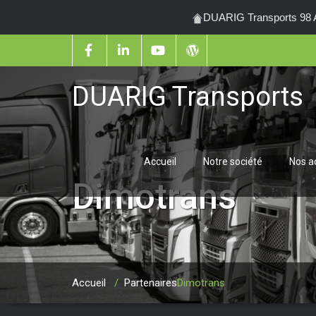
DUARIG Transports 98 Al
DUARIG Transports
Accueil
Notre société
Nos ac
Dimotrans
Accueil
/
Partenaires
Dimotrans