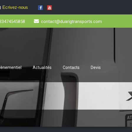
Ecrivez-nous
33474545858
contact@duarigtransports.com
évènementiel
Actualités
Contacts
Devis