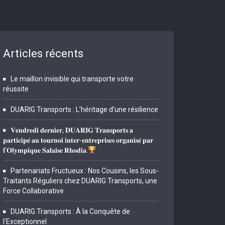
Articles récents
Le maillon invisible qui transporte votre
réussite
DUARIG Transports : L’héritage d’une résilience
𝐕𝐞𝐧𝐝𝐫𝐞𝐝𝐢 𝐝𝐞𝐫𝐧𝐢𝐞𝐫, 𝐃𝐔𝐀𝐑𝐈𝐆 𝐓𝐫𝐚𝐧𝐬𝐩𝐨𝐫𝐭𝐬 𝐚
𝐩𝐚𝐫𝐭𝐢𝐜𝐢𝐩𝐞́ 𝐚𝐮 𝐭𝐨𝐮𝐫𝐧𝐨𝐢 𝐢𝐧𝐭𝐞𝐫-𝐞𝐧𝐭𝐫𝐞𝐩𝐫𝐢𝐬𝐞𝐬 𝐨𝐫𝐠𝐚𝐧𝐢𝐬𝐞́ 𝐩𝐚𝐫
𝐥’𝐎𝐥𝐲𝐦𝐩𝐢𝐪𝐮𝐞 𝐒𝐚𝐥𝐚𝐢𝐬𝐞 𝐑𝐡𝐨𝐝𝐢𝐚.
Partenariats Fructueux : Nos Cousins, les Sous-
Traitants Réguliers chez DUARIG Transports, une
Force Collaborative
DUARIG Transports : À la Conquête de
l’Exceptionnel