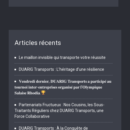
Articles récents
Le maillon invisible qui transporte votre réussite
DUARIG Transports : L’héritage d’une résilience
𝐕𝐞𝐧𝐝𝐫𝐞𝐝𝐢 𝐝𝐞𝐫𝐧𝐢𝐞𝐫, 𝐃𝐔𝐀𝐑𝐈𝐆 𝐓𝐫𝐚𝐧𝐬𝐩𝐨𝐫𝐭𝐬 𝐚 𝐩𝐚𝐫𝐭𝐢𝐜𝐢𝐩𝐞́ 𝐚𝐮
𝐭𝐨𝐮𝐫𝐧𝐨𝐢 𝐢𝐧𝐭𝐞𝐫-𝐞𝐧𝐭𝐫𝐞𝐩𝐫𝐢𝐬𝐞𝐬 𝐨𝐫𝐠𝐚𝐧𝐢𝐬𝐞́ 𝐩𝐚𝐫 𝐥’𝐎𝐥𝐲𝐦𝐩𝐢𝐪𝐮𝐞
𝐒𝐚𝐥𝐚𝐢𝐬𝐞 𝐑𝐡𝐨𝐝𝐢𝐚.
Partenariats Fructueux : Nos Cousins, les Sous-
Traitants Réguliers chez DUARIG Transports, une
Force Collaborative
DUARIG Transports : À la Conquête de