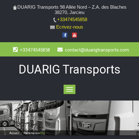
DUARIG Transports 98 Allée Nord – Z.A. des Blaches
38270, Jarcieu
+33474545858
Ecrivez-nous
+33474545858
contact@duarigtransports.com
DUARIG Transports
Toggle
navigation
e2tn
Accueil
/
Partenaires
e2tn