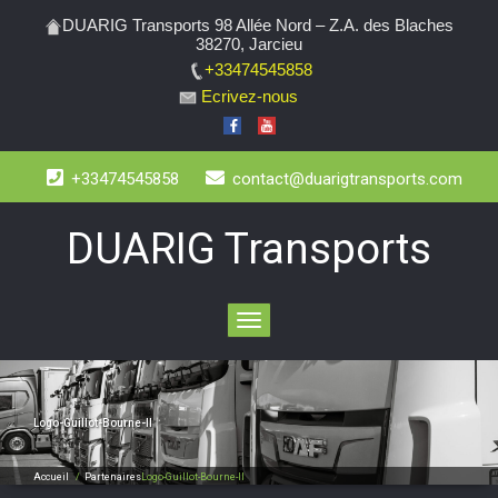
DUARIG Transports 98 Allée Nord – Z.A. des Blaches
38270, Jarcieu
+33474545858
Ecrivez-nous
+33474545858
contact@duarigtransports.com
DUARIG Transports
Toggle
navigation
Logo-Guillot-Bourne-II
Accueil
/
Partenaires
Logo-Guillot-Bourne-II