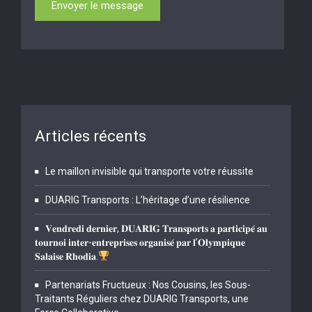
Articles récents
Le maillon invisible qui transporte votre réussite
DUARIG Transports : L’héritage d’une résilience
𝐕𝐞𝐧𝐝𝐫𝐞𝐝𝐢 𝐝𝐞𝐫𝐧𝐢𝐞𝐫, 𝐃𝐔𝐀𝐑𝐈𝐆 𝐓𝐫𝐚𝐧𝐬𝐩𝐨𝐫𝐭𝐬 𝐚 𝐩𝐚𝐫𝐭𝐢𝐜𝐢𝐩𝐞́ 𝐚𝐮
𝐭𝐨𝐮𝐫𝐧𝐨𝐢 𝐢𝐧𝐭𝐞𝐫-𝐞𝐧𝐭𝐫𝐞𝐩𝐫𝐢𝐬𝐞𝐬 𝐨𝐫𝐠𝐚𝐧𝐢𝐬𝐞́ 𝐩𝐚𝐫 𝐥’𝐎𝐥𝐲𝐦𝐩𝐢𝐪𝐮𝐞
𝐒𝐚𝐥𝐚𝐢𝐬𝐞 𝐑𝐡𝐨𝐝𝐢𝐚.
Partenariats Fructueux : Nos Cousins, les Sous-
Traitants Réguliers chez DUARIG Transports, une