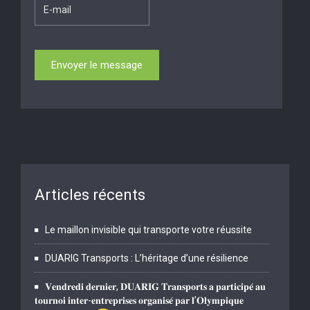
Articles récents
Le maillon invisible qui transporte votre réussite
DUARIG Transports : L’héritage d’une résilience
𝐕𝐞𝐧𝐝𝐫𝐞𝐝𝐢 𝐝𝐞𝐫𝐧𝐢𝐞𝐫, 𝐃𝐔𝐀𝐑𝐈𝐆 𝐓𝐫𝐚𝐧𝐬𝐩𝐨𝐫𝐭𝐬 𝐚 𝐩𝐚𝐫𝐭𝐢𝐜𝐢𝐩𝐞́ 𝐚𝐮
𝐭𝐨𝐮𝐫𝐧𝐨𝐢 𝐢𝐧𝐭𝐞𝐫-𝐞𝐧𝐭𝐫𝐞𝐩𝐫𝐢𝐬𝐞𝐬 𝐨𝐫𝐠𝐚𝐧𝐢𝐬𝐞́ 𝐩𝐚𝐫 𝐥’𝐎𝐥𝐲𝐦𝐩𝐢𝐪𝐮𝐞