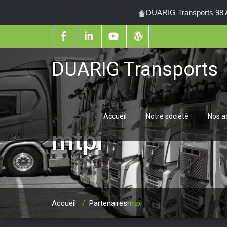
DUARIG Transports 98 Al
DUARIG Transports
Accueil
Notre société
Nos ac
mtpi
Accueil
/
Partenaires
mtpi