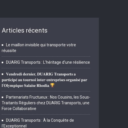
Articles récents
Le maillon invisible qui transporte votre
réussite
DUARIG Transports : L’héritage d’une résilience
𝐕𝐞𝐧𝐝𝐫𝐞𝐝𝐢 𝐝𝐞𝐫𝐧𝐢𝐞𝐫, 𝐃𝐔𝐀𝐑𝐈𝐆 𝐓𝐫𝐚𝐧𝐬𝐩𝐨𝐫𝐭𝐬 𝐚
𝐩𝐚𝐫𝐭𝐢𝐜𝐢𝐩𝐞́ 𝐚𝐮 𝐭𝐨𝐮𝐫𝐧𝐨𝐢 𝐢𝐧𝐭𝐞𝐫-𝐞𝐧𝐭𝐫𝐞𝐩𝐫𝐢𝐬𝐞𝐬 𝐨𝐫𝐠𝐚𝐧𝐢𝐬𝐞́ 𝐩𝐚𝐫
𝐥’𝐎𝐥𝐲𝐦𝐩𝐢𝐪𝐮𝐞 𝐒𝐚𝐥𝐚𝐢𝐬𝐞 𝐑𝐡𝐨𝐝𝐢𝐚.
Partenariats Fructueux : Nos Cousins, les Sous-
Traitants Réguliers chez DUARIG Transports, une
Force Collaborative
DUARIG Transports : À la Conquête de
l’Exceptionnel