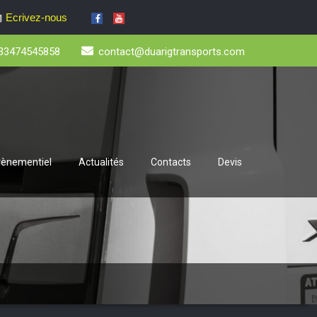
Ecrivez-nous
33474545858
contact@duarigtransports.com
évènementiel
Actualités
Contacts
Devis