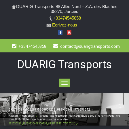
DUARIG Transports 98 Allée Nord – Z.A. des Blaches
38270, Jarcieu
+33474545858
Ecrivez-nous
+33474545858
contact@duarigtransports.com
DUARIG Transports
Toggle
navigation
292735389_10228935668800232_8159023491576250242_n
Accueil
/
Actualités
/
Partenariats Fructueux : Nos Cousins, les Sous-Traitants Réguliers
chez DUARIG Transports, une Force Collaborative
292735389_10228935668800232_8159023491576250242_n