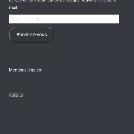
mail.
Adresse
e-
mail
Abonnez-vous
Rejoignez les 10 autres abonnés
Mentions légales