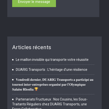
Articles récents
Le maillon invisible qui transporte votre réussite
DUARIG Transports : L’héritage d’une résilience
𝐕𝐞𝐧𝐝𝐫𝐞𝐝𝐢 𝐝𝐞𝐫𝐧𝐢𝐞𝐫, 𝐃𝐔𝐀𝐑𝐈𝐆 𝐓𝐫𝐚𝐧𝐬𝐩𝐨𝐫𝐭𝐬 𝐚 𝐩𝐚𝐫𝐭𝐢𝐜𝐢𝐩𝐞́ 𝐚𝐮
𝐭𝐨𝐮𝐫𝐧𝐨𝐢 𝐢𝐧𝐭𝐞𝐫-𝐞𝐧𝐭𝐫𝐞𝐩𝐫𝐢𝐬𝐞𝐬 𝐨𝐫𝐠𝐚𝐧𝐢𝐬𝐞́ 𝐩𝐚𝐫 𝐥’𝐎𝐥𝐲𝐦𝐩𝐢𝐪𝐮𝐞
𝐒𝐚𝐥𝐚𝐢𝐬𝐞 𝐑𝐡𝐨𝐝𝐢𝐚.
Partenariats Fructueux : Nos Cousins, les Sous-
Traitants Réguliers chez DUARIG Transports, une
Force Collaborative