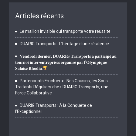
Articles récents
Le maillon invisible qui transporte votre réussite
DUARIG Transports : L’héritage d’une résilience
𝐕𝐞𝐧𝐝𝐫𝐞𝐝𝐢 𝐝𝐞𝐫𝐧𝐢𝐞𝐫, 𝐃𝐔𝐀𝐑𝐈𝐆 𝐓𝐫𝐚𝐧𝐬𝐩𝐨𝐫𝐭𝐬 𝐚 𝐩𝐚𝐫𝐭𝐢𝐜𝐢𝐩𝐞́ 𝐚𝐮
𝐭𝐨𝐮𝐫𝐧𝐨𝐢 𝐢𝐧𝐭𝐞𝐫-𝐞𝐧𝐭𝐫𝐞𝐩𝐫𝐢𝐬𝐞𝐬 𝐨𝐫𝐠𝐚𝐧𝐢𝐬𝐞́ 𝐩𝐚𝐫 𝐥’𝐎𝐥𝐲𝐦𝐩𝐢𝐪𝐮𝐞
𝐒𝐚𝐥𝐚𝐢𝐬𝐞 𝐑𝐡𝐨𝐝𝐢𝐚.
Partenariats Fructueux : Nos Cousins, les Sous-
Traitants Réguliers chez DUARIG Transports, une
Force Collaborative
DUARIG Transports : À la Conquête de
l’Exceptionnel