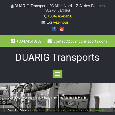
DUARIG Transports 98 Allée Nord – Z.A. des Blaches
38270, Jarcieu
+33474545858
Ecrivez-nous
+33474545858
contact@duarigtransports.com
DUARIG Transports
Toggle
navigation
Quand les Messages Positifs Rencontrent les Réalités du Monde
Accueil
/
Actualités
/
Quand les Messages Positifs Rencontrent les Réalités du Monde