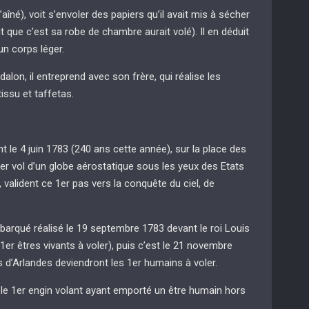
aîné), voit s’envoler des papiers qu’il avait mis à sécher
 que c’est sa robe de chambre aurait volé). Il en déduit
un corps léger.
alon, il entreprend avec son frère, qui réalise les
tissu et taffetas.
ent le 4 juin 1783 (240 ans cette année), sur la place des
er vol d’un globe aérostatique sous les yeux des Etats
 valident ce 1er pas vers la conquête du ciel, de
embarqué réalisé le 19 septembre 1783 devant le roi Louis
er êtres vivants à voler), puis c’est le 21 novembre
s d’Arlandes deviendront les 1er humains à voler.
s le 1er engin volant ayant emporté un être humain hors