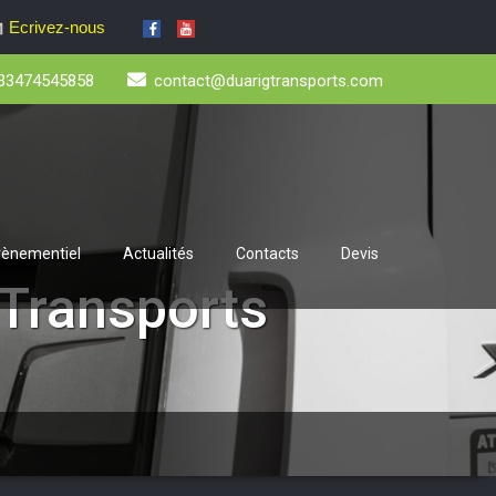
Ecrivez-nous
33474545858
contact@duarigtransports.com
évènementiel
Actualités
Contacts
Devis
 Transports