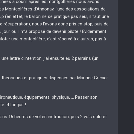
inées à courir après les montgolfières nous avons
es Montgolfières d’Annonay, l’une des associations de
p (en effet, le ballon ne se pratique pas seul, il faut une
de récupération), nous l’avons donc pris en stop, puis de
qu’au jour où il m’a proposé de devenir pilote ! Évidemment
piloter une montgolfière, c’est réservé à d’autres, pas à
e une lettre d’intention, j’ai ensuite eu 2 parrains (un
rs théoriques et pratiques dispensés par Maurice Grenier
éronautique, équipements, physique, … Passer son
e et longue !
ins 16 heures de vol en instruction, puis 2 vols solo et