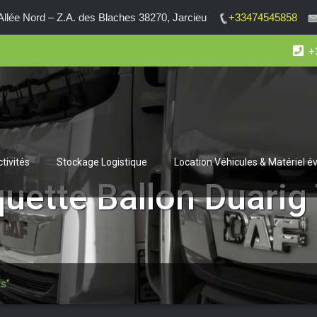
lée Nord – Z.A. des Blaches 38270, Jarcieu
+33474545858
+
tivités
Stockage Logistique
Location Véhicules & Matériel 
iquette
Ballon Duarig
ts"