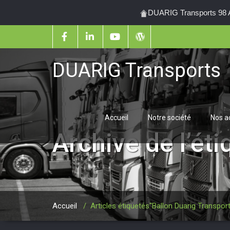
DUARIG Transports 98 Al
DUARIG Transports
Accueil
Notre société
Nos ac
Archive de l’ét
Accueil
/
Articles étiquetés"Ballon Duarig Transpor