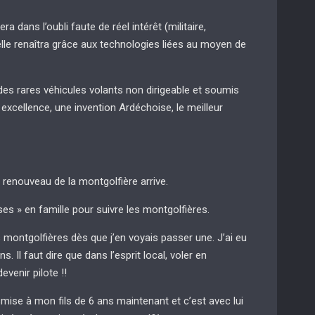
 dans l’oubli faute de réel intérêt (militaire,
lle renaîtra grâce aux technologies liées au moyen de
des rares véhicules volants non dirigeable et soumis
r excellence, une invention Ardéchoise, le meilleur
renouveau de la montgolfière arrive.
s » en famille pour suivre les montgolfières.
s montgolfières dès que j’en voyais passer une. J’ai eu
 Il faut dire que dans l’esprit local, voler en
venir pilote !!
smise à mon fils de 6 ans maintenant et c’est avec lui