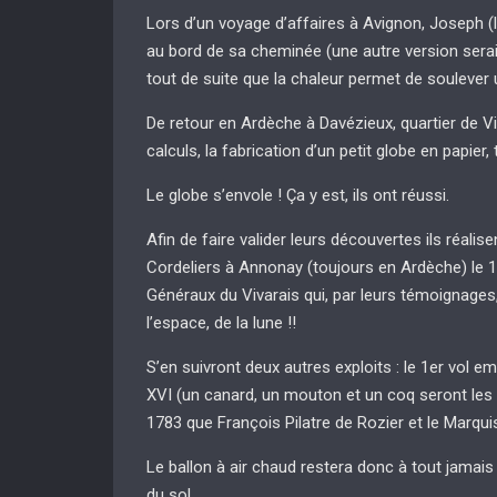
Lors d’un voyage d’affaires à Avignon, Joseph (l’
au bord de sa cheminée (une autre version serait
tout de suite que la chaleur permet de soulever 
De retour en Ardèche à Davézieux, quartier de Vid
calculs, la fabrication d’un petit globe en papier, 
Le globe s’envole ! Ça y est, ils ont réussi.
Afin de faire valider leurs découvertes ils réalis
Cordeliers à Annonay (toujours en Ardèche) le 1
Généraux du Vivarais qui, par leurs témoignages,
l’espace, de la lune !!
S’en suivront deux autres exploits : le 1er vol 
XVI (un canard, un mouton et un coq seront les 1
1783 que François Pilatre de Rozier et le Marqui
Le ballon à air chaud restera donc à tout jamai
du sol.