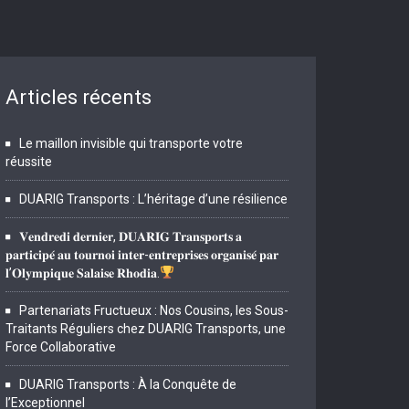
Articles récents
Le maillon invisible qui transporte votre
réussite
DUARIG Transports : L’héritage d’une résilience
𝐕𝐞𝐧𝐝𝐫𝐞𝐝𝐢 𝐝𝐞𝐫𝐧𝐢𝐞𝐫, 𝐃𝐔𝐀𝐑𝐈𝐆 𝐓𝐫𝐚𝐧𝐬𝐩𝐨𝐫𝐭𝐬 𝐚
𝐩𝐚𝐫𝐭𝐢𝐜𝐢𝐩𝐞́ 𝐚𝐮 𝐭𝐨𝐮𝐫𝐧𝐨𝐢 𝐢𝐧𝐭𝐞𝐫-𝐞𝐧𝐭𝐫𝐞𝐩𝐫𝐢𝐬𝐞𝐬 𝐨𝐫𝐠𝐚𝐧𝐢𝐬𝐞́ 𝐩𝐚𝐫
𝐥’𝐎𝐥𝐲𝐦𝐩𝐢𝐪𝐮𝐞 𝐒𝐚𝐥𝐚𝐢𝐬𝐞 𝐑𝐡𝐨𝐝𝐢𝐚.
Partenariats Fructueux : Nos Cousins, les Sous-
Traitants Réguliers chez DUARIG Transports, une
Force Collaborative
DUARIG Transports : À la Conquête de
l’Exceptionnel