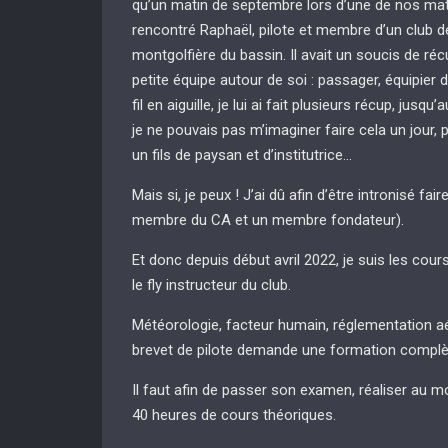
qu’un matin de septembre lors d’une de nos mat
rencontré Raphaël, pilote et membre d’un club d
montgolfière du bassin. Il avait un soucis de récu
petite équipe autour de soi : passager, équipier 
fil en aiguille, je lui ai fait plusieurs récup, jus
je ne pouvais pas m’imaginer faire cela un jour, 
un fils de paysan et d’institutrice…
Mais si, je peux ! J’ai dû afin d’être intronisé fair
membre du CA et un membre fondateur).
Et donc depuis début avril 2022, je suis les cou
le fly instructeur du club.
Météorologie, facteur humain, réglementation a
brevet de pilote demande une formation complèt
Il faut afin de passer son examen, réaliser au mo
40 heures de cours théoriques.