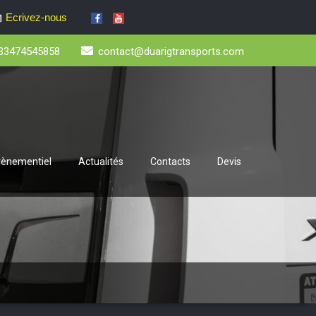
Ecrivez-nous
33474545858
contact@duarigtransports.com
évènementiel
Actualités
Contacts
Devis