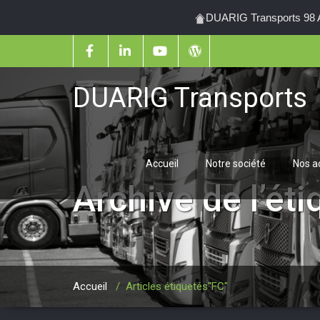
DUARIG Transports 98 Al
DUARIG Transports
Accueil
Notre société
Nos ac
Archive de l’ét
Accueil
/
Articles étiquetés"FC"