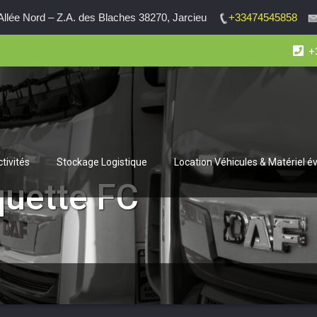
lée Nord – Z.A. des Blaches 38270, Jarcieu
+33474545858
+
tivités
Stockage Logistique
Location Véhicules & Matériel 
iquette
FC