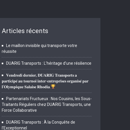
Articles récents
Le maillon invisible qui transporte votre
réussite
DUARIG Transports : L’héritage d’une résilience
𝐕𝐞𝐧𝐝𝐫𝐞𝐝𝐢 𝐝𝐞𝐫𝐧𝐢𝐞𝐫, 𝐃𝐔𝐀𝐑𝐈𝐆 𝐓𝐫𝐚𝐧𝐬𝐩𝐨𝐫𝐭𝐬 𝐚
𝐩𝐚𝐫𝐭𝐢𝐜𝐢𝐩𝐞́ 𝐚𝐮 𝐭𝐨𝐮𝐫𝐧𝐨𝐢 𝐢𝐧𝐭𝐞𝐫-𝐞𝐧𝐭𝐫𝐞𝐩𝐫𝐢𝐬𝐞𝐬 𝐨𝐫𝐠𝐚𝐧𝐢𝐬𝐞́ 𝐩𝐚𝐫
𝐥’𝐎𝐥𝐲𝐦𝐩𝐢𝐪𝐮𝐞 𝐒𝐚𝐥𝐚𝐢𝐬𝐞 𝐑𝐡𝐨𝐝𝐢𝐚.
Partenariats Fructueux : Nos Cousins, les Sous-
Traitants Réguliers chez DUARIG Transports, une
Force Collaborative
DUARIG Transports : À la Conquête de
l’Exceptionnel