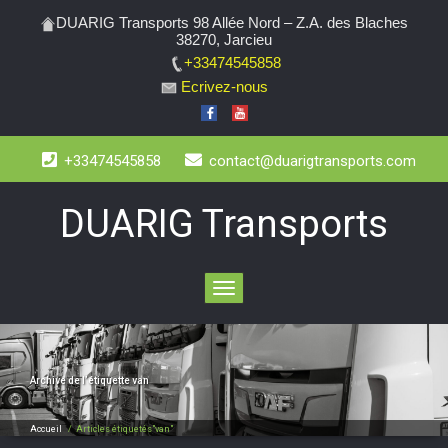
DUARIG Transports 98 Allée Nord – Z.A. des Blaches
38270, Jarcieu
+33474545858
Ecrivez-nous
+33474545858
contact@duarigtransports.com
DUARIG Transports
Toggle
navigation
Archive de l’étiquette
van
Accueil
/
Articles étiquetés"van"