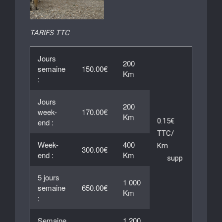
TARIFS TTC
Jours
200
semaine
150.00€
Km
:
Jours
200
week-
170.00€
Km
0.15€
end :
TTC/
Week-
400
Km
300.00€
end :
Km
supp
5 jours
1 000
semaine
650.00€
Km
:
Semaine
1 200