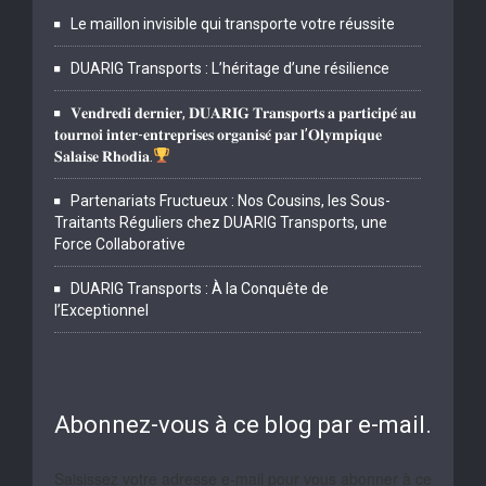
Le maillon invisible qui transporte votre réussite
DUARIG Transports : L’héritage d’une résilience
𝐕𝐞𝐧𝐝𝐫𝐞𝐝𝐢 𝐝𝐞𝐫𝐧𝐢𝐞𝐫, 𝐃𝐔𝐀𝐑𝐈𝐆 𝐓𝐫𝐚𝐧𝐬𝐩𝐨𝐫𝐭𝐬 𝐚 𝐩𝐚𝐫𝐭𝐢𝐜𝐢𝐩𝐞́ 𝐚𝐮
𝐭𝐨𝐮𝐫𝐧𝐨𝐢 𝐢𝐧𝐭𝐞𝐫-𝐞𝐧𝐭𝐫𝐞𝐩𝐫𝐢𝐬𝐞𝐬 𝐨𝐫𝐠𝐚𝐧𝐢𝐬𝐞́ 𝐩𝐚𝐫 𝐥’𝐎𝐥𝐲𝐦𝐩𝐢𝐪𝐮𝐞
𝐒𝐚𝐥𝐚𝐢𝐬𝐞 𝐑𝐡𝐨𝐝𝐢𝐚.
Partenariats Fructueux : Nos Cousins, les Sous-
Traitants Réguliers chez DUARIG Transports, une
Force Collaborative
DUARIG Transports : À la Conquête de
l’Exceptionnel
Abonnez-vous à ce blog par e-mail.
Saisissez votre adresse e-mail pour vous abonner à ce