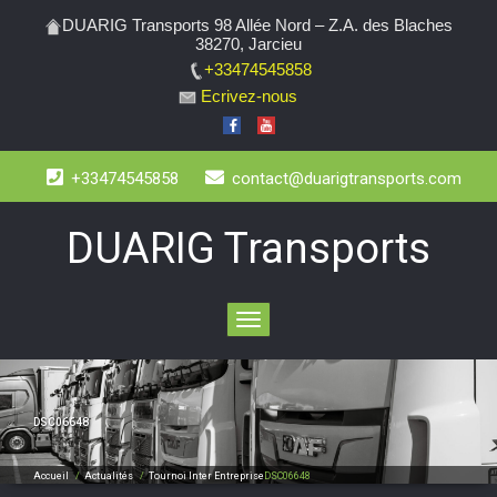
DUARIG Transports 98 Allée Nord – Z.A. des Blaches
38270, Jarcieu
+33474545858
Ecrivez-nous
+33474545858
contact@duarigtransports.com
DUARIG Transports
Toggle
navigation
DSC06648
Accueil
/
Actualités
/
Tournoi Inter Entreprise
DSC06648