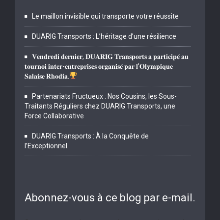
Le maillon invisible qui transporte votre réussite
DUARIG Transports : L’héritage d’une résilience
𝐕𝐞𝐧𝐝𝐫𝐞𝐝𝐢 𝐝𝐞𝐫𝐧𝐢𝐞𝐫, 𝐃𝐔𝐀𝐑𝐈𝐆 𝐓𝐫𝐚𝐧𝐬𝐩𝐨𝐫𝐭𝐬 𝐚 𝐩𝐚𝐫𝐭𝐢𝐜𝐢𝐩𝐞́ 𝐚𝐮
𝐭𝐨𝐮𝐫𝐧𝐨𝐢 𝐢𝐧𝐭𝐞𝐫-𝐞𝐧𝐭𝐫𝐞𝐩𝐫𝐢𝐬𝐞𝐬 𝐨𝐫𝐠𝐚𝐧𝐢𝐬𝐞́ 𝐩𝐚𝐫 𝐥’𝐎𝐥𝐲𝐦𝐩𝐢𝐪𝐮𝐞
𝐒𝐚𝐥𝐚𝐢𝐬𝐞 𝐑𝐡𝐨𝐝𝐢𝐚.
Partenariats Fructueux : Nos Cousins, les Sous-
Traitants Réguliers chez DUARIG Transports, une
Force Collaborative
DUARIG Transports : À la Conquête de
l’Exceptionnel
Abonnez-vous à ce blog par e-mail.