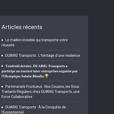
Articles récents
Le maillon invisible qui transporte votre
réussite
DUARIG Transports : L’héritage d’une résilience
𝐕𝐞𝐧𝐝𝐫𝐞𝐝𝐢 𝐝𝐞𝐫𝐧𝐢𝐞𝐫, 𝐃𝐔𝐀𝐑𝐈𝐆 𝐓𝐫𝐚𝐧𝐬𝐩𝐨𝐫𝐭𝐬 𝐚
𝐩𝐚𝐫𝐭𝐢𝐜𝐢𝐩𝐞́ 𝐚𝐮 𝐭𝐨𝐮𝐫𝐧𝐨𝐢 𝐢𝐧𝐭𝐞𝐫-𝐞𝐧𝐭𝐫𝐞𝐩𝐫𝐢𝐬𝐞𝐬 𝐨𝐫𝐠𝐚𝐧𝐢𝐬𝐞́ 𝐩𝐚𝐫
𝐥’𝐎𝐥𝐲𝐦𝐩𝐢𝐪𝐮𝐞 𝐒𝐚𝐥𝐚𝐢𝐬𝐞 𝐑𝐡𝐨𝐝𝐢𝐚.
Partenariats Fructueux : Nos Cousins, les Sous-
Traitants Réguliers chez DUARIG Transports, une
Force Collaborative
DUARIG Transports : À la Conquête de
l’Exceptionnel