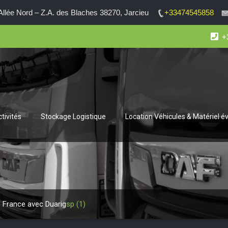
lée Nord – Z.A. des Blaches 38270, Jarcieu
+33474545858
+
tivités
Stockage Logistique
Location Véhicules & Matériel 
 France avec Duarig
sp (1)