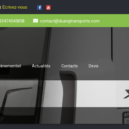
Ecrivez-nous
33474545858
contact@duarigtransports.com
évènementiel
Actualités
Contacts
Devis