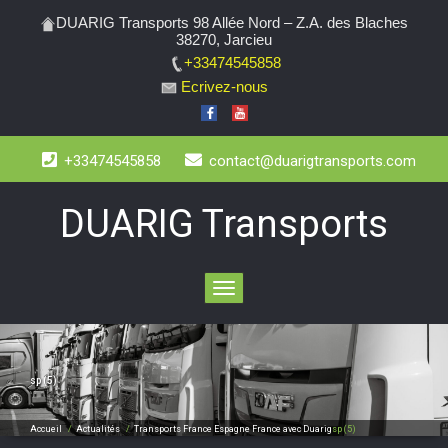
DUARIG Transports 98 Allée Nord – Z.A. des Blaches
38270, Jarcieu
+33474545858
Ecrivez-nous
+33474545858
contact@duarigtransports.com
DUARIG Transports
Toggle
navigation
sp (5)
Accueil
/
Actualités
/
Transports France Espagne France avec Duarig
sp (5)