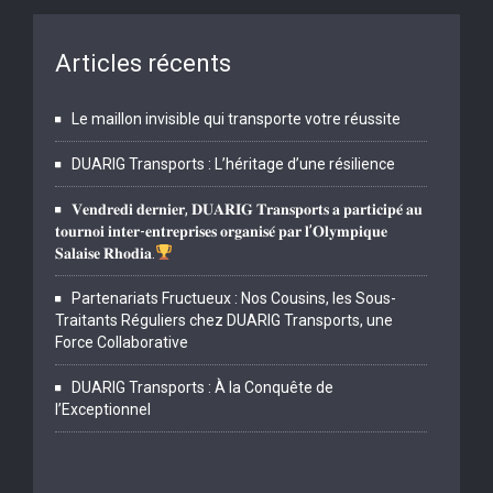
Articles récents
Le maillon invisible qui transporte votre réussite
DUARIG Transports : L’héritage d’une résilience
𝐕𝐞𝐧𝐝𝐫𝐞𝐝𝐢 𝐝𝐞𝐫𝐧𝐢𝐞𝐫, 𝐃𝐔𝐀𝐑𝐈𝐆 𝐓𝐫𝐚𝐧𝐬𝐩𝐨𝐫𝐭𝐬 𝐚 𝐩𝐚𝐫𝐭𝐢𝐜𝐢𝐩𝐞́ 𝐚𝐮
𝐭𝐨𝐮𝐫𝐧𝐨𝐢 𝐢𝐧𝐭𝐞𝐫-𝐞𝐧𝐭𝐫𝐞𝐩𝐫𝐢𝐬𝐞𝐬 𝐨𝐫𝐠𝐚𝐧𝐢𝐬𝐞́ 𝐩𝐚𝐫 𝐥’𝐎𝐥𝐲𝐦𝐩𝐢𝐪𝐮𝐞
𝐒𝐚𝐥𝐚𝐢𝐬𝐞 𝐑𝐡𝐨𝐝𝐢𝐚.
Partenariats Fructueux : Nos Cousins, les Sous-
Traitants Réguliers chez DUARIG Transports, une
Force Collaborative
DUARIG Transports : À la Conquête de
l’Exceptionnel