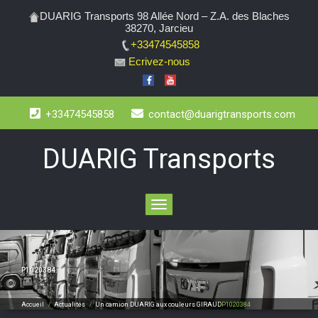
DUARIG Transports 98 Allée Nord – Z.A. des Blaches
38270, Jarcieu
+33474545858
Ecrivez-nous
+33474545858
contact@duarigtransports.com
DUARIG Transports
Toggle
navigation
P1020384
Accueil
/
Actualités
/
Un camion DUARIG aux couleurs GIRAUD
P1020384