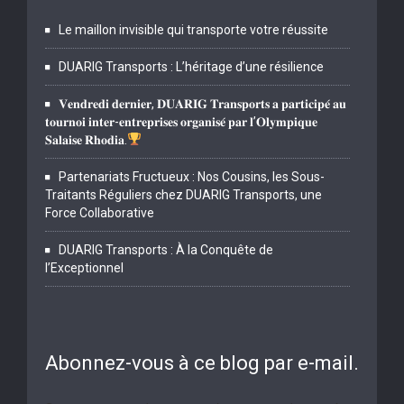
Le maillon invisible qui transporte votre réussite
DUARIG Transports : L’héritage d’une résilience
𝐕𝐞𝐧𝐝𝐫𝐞𝐝𝐢 𝐝𝐞𝐫𝐧𝐢𝐞𝐫, 𝐃𝐔𝐀𝐑𝐈𝐆 𝐓𝐫𝐚𝐧𝐬𝐩𝐨𝐫𝐭𝐬 𝐚 𝐩𝐚𝐫𝐭𝐢𝐜𝐢𝐩𝐞́ 𝐚𝐮
𝐭𝐨𝐮𝐫𝐧𝐨𝐢 𝐢𝐧𝐭𝐞𝐫-𝐞𝐧𝐭𝐫𝐞𝐩𝐫𝐢𝐬𝐞𝐬 𝐨𝐫𝐠𝐚𝐧𝐢𝐬𝐞́ 𝐩𝐚𝐫 𝐥’𝐎𝐥𝐲𝐦𝐩𝐢𝐪𝐮𝐞
𝐒𝐚𝐥𝐚𝐢𝐬𝐞 𝐑𝐡𝐨𝐝𝐢𝐚.
Partenariats Fructueux : Nos Cousins, les Sous-
Traitants Réguliers chez DUARIG Transports, une
Force Collaborative
DUARIG Transports : À la Conquête de
l’Exceptionnel
Abonnez-vous à ce blog par e-mail.