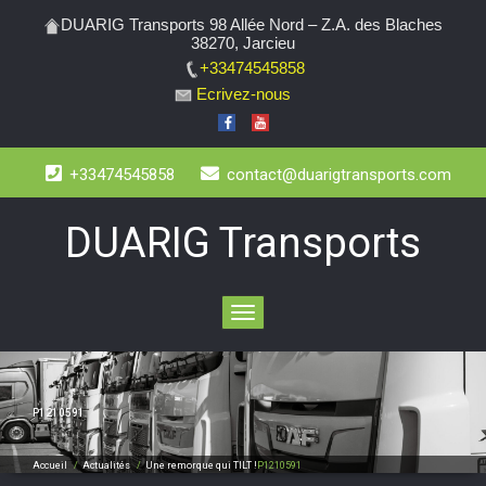
DUARIG Transports 98 Allée Nord – Z.A. des Blaches
38270, Jarcieu
+33474545858
Ecrivez-nous
+33474545858
contact@duarigtransports.com
DUARIG Transports
Toggle
navigation
P1210591
Accueil
/
Actualités
/
Une remorque qui TILT !
P1210591