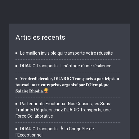
Articles récents
Le maillon invisible qui transporte votre réussite
DUARIG Transports : L’héritage d’une résilience
𝐕𝐞𝐧𝐝𝐫𝐞𝐝𝐢 𝐝𝐞𝐫𝐧𝐢𝐞𝐫, 𝐃𝐔𝐀𝐑𝐈𝐆 𝐓𝐫𝐚𝐧𝐬𝐩𝐨𝐫𝐭𝐬 𝐚 𝐩𝐚𝐫𝐭𝐢𝐜𝐢𝐩𝐞́ 𝐚𝐮
𝐭𝐨𝐮𝐫𝐧𝐨𝐢 𝐢𝐧𝐭𝐞𝐫-𝐞𝐧𝐭𝐫𝐞𝐩𝐫𝐢𝐬𝐞𝐬 𝐨𝐫𝐠𝐚𝐧𝐢𝐬𝐞́ 𝐩𝐚𝐫 𝐥’𝐎𝐥𝐲𝐦𝐩𝐢𝐪𝐮𝐞
𝐒𝐚𝐥𝐚𝐢𝐬𝐞 𝐑𝐡𝐨𝐝𝐢𝐚.
Partenariats Fructueux : Nos Cousins, les Sous-
Traitants Réguliers chez DUARIG Transports, une
Force Collaborative
DUARIG Transports : À la Conquête de
l’Exceptionnel