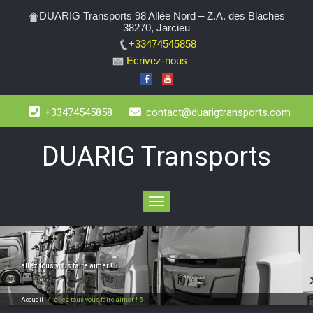
DUARIG Transports 98 Allée Nord – Z.A. des Blaches
38270, Jarcieu
+33474545858
Ecrivez-nous
+33474545858
contact@duarigtransports.com
DUARIG Transports
Toggle
navigation
allez tous vous faire aimer ! 5
Accueil
/
.
allez tous vous faire aimer ! 5