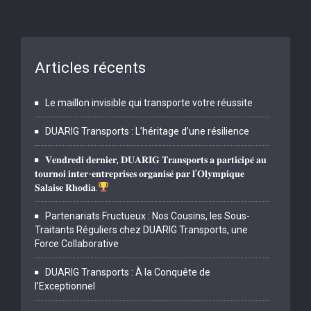
Articles récents
Le maillon invisible qui transporte votre réussite
DUARIG Transports : L’héritage d’une résilience
𝐕𝐞𝐧𝐝𝐫𝐞𝐝𝐢 𝐝𝐞𝐫𝐧𝐢𝐞𝐫, 𝐃𝐔𝐀𝐑𝐈𝐆 𝐓𝐫𝐚𝐧𝐬𝐩𝐨𝐫𝐭𝐬 𝐚 𝐩𝐚𝐫𝐭𝐢𝐜𝐢𝐩𝐞́ 𝐚𝐮
𝐭𝐨𝐮𝐫𝐧𝐨𝐢 𝐢𝐧𝐭𝐞𝐫-𝐞𝐧𝐭𝐫𝐞𝐩𝐫𝐢𝐬𝐞𝐬 𝐨𝐫𝐠𝐚𝐧𝐢𝐬𝐞́ 𝐩𝐚𝐫 𝐥’𝐎𝐥𝐲𝐦𝐩𝐢𝐪𝐮𝐞
𝐒𝐚𝐥𝐚𝐢𝐬𝐞 𝐑𝐡𝐨𝐝𝐢𝐚.
Partenariats Fructueux : Nos Cousins, les Sous-
Traitants Réguliers chez DUARIG Transports, une
Force Collaborative
DUARIG Transports : À la Conquête de
l’Exceptionnel