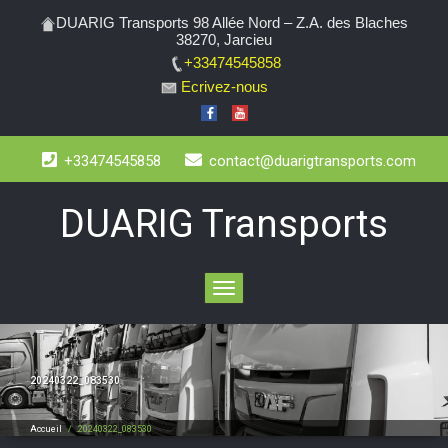
DUARIG Transports 98 Allée Nord – Z.A. des Blaches
38270, Jarcieu
+33474545858
Ecrivez-nous
+33474545858
contact@duarigtransports.com
DUARIG Transports
Toggle
navigation
20240322_083530
Accueil
/
.
20240322_083530