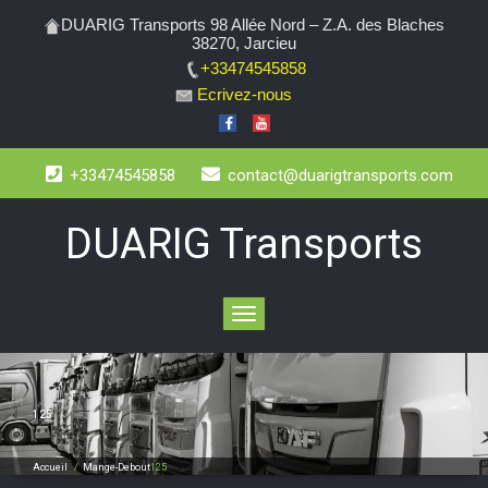
DUARIG Transports 98 Allée Nord – Z.A. des Blaches
38270, Jarcieu
+33474545858
Ecrivez-nous
+33474545858
contact@duarigtransports.com
DUARIG Transports
Toggle
navigation
125
Accueil
/
Mange-Debout
125