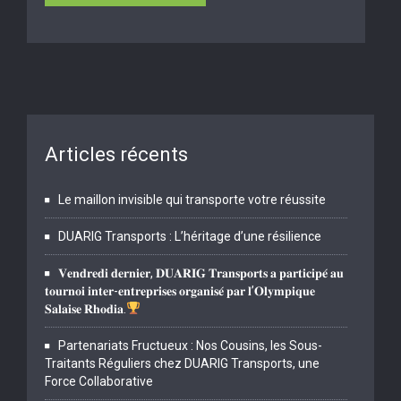
Articles récents
Le maillon invisible qui transporte votre réussite
DUARIG Transports : L’héritage d’une résilience
𝐕𝐞𝐧𝐝𝐫𝐞𝐝𝐢 𝐝𝐞𝐫𝐧𝐢𝐞𝐫, 𝐃𝐔𝐀𝐑𝐈𝐆 𝐓𝐫𝐚𝐧𝐬𝐩𝐨𝐫𝐭𝐬 𝐚 𝐩𝐚𝐫𝐭𝐢𝐜𝐢𝐩𝐞́ 𝐚𝐮
𝐭𝐨𝐮𝐫𝐧𝐨𝐢 𝐢𝐧𝐭𝐞𝐫-𝐞𝐧𝐭𝐫𝐞𝐩𝐫𝐢𝐬𝐞𝐬 𝐨𝐫𝐠𝐚𝐧𝐢𝐬𝐞́ 𝐩𝐚𝐫 𝐥’𝐎𝐥𝐲𝐦𝐩𝐢𝐪𝐮𝐞
𝐒𝐚𝐥𝐚𝐢𝐬𝐞 𝐑𝐡𝐨𝐝𝐢𝐚.
Partenariats Fructueux : Nos Cousins, les Sous-
Traitants Réguliers chez DUARIG Transports, une
Force Collaborative