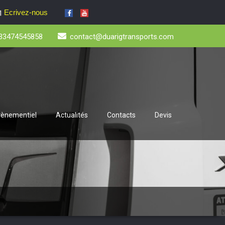
Ecrivez-nous
33474545858
contact@duarigtransports.com
évènementiel
Actualités
Contacts
Devis