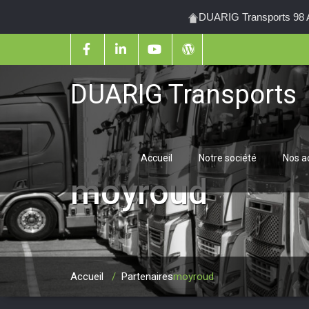
DUARIG Transports 98 Al
DUARIG Transports
Accueil
Notre société
Nos ac
moyroud
Accueil
/
Partenaires
moyroud