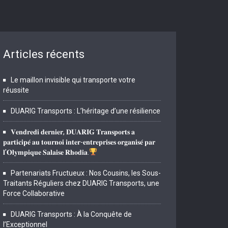
Articles récents
Le maillon invisible qui transporte votre
réussite
DUARIG Transports : L’héritage d’une résilience
𝐕𝐞𝐧𝐝𝐫𝐞𝐝𝐢 𝐝𝐞𝐫𝐧𝐢𝐞𝐫, 𝐃𝐔𝐀𝐑𝐈𝐆 𝐓𝐫𝐚𝐧𝐬𝐩𝐨𝐫𝐭𝐬 𝐚
𝐩𝐚𝐫𝐭𝐢𝐜𝐢𝐩𝐞́ 𝐚𝐮 𝐭𝐨𝐮𝐫𝐧𝐨𝐢 𝐢𝐧𝐭𝐞𝐫-𝐞𝐧𝐭𝐫𝐞𝐩𝐫𝐢𝐬𝐞𝐬 𝐨𝐫𝐠𝐚𝐧𝐢𝐬𝐞́ 𝐩𝐚𝐫
𝐥’𝐎𝐥𝐲𝐦𝐩𝐢𝐪𝐮𝐞 𝐒𝐚𝐥𝐚𝐢𝐬𝐞 𝐑𝐡𝐨𝐝𝐢𝐚.
Partenariats Fructueux : Nos Cousins, les Sous-
Traitants Réguliers chez DUARIG Transports, une
Force Collaborative
DUARIG Transports : À la Conquête de
l’Exceptionnel