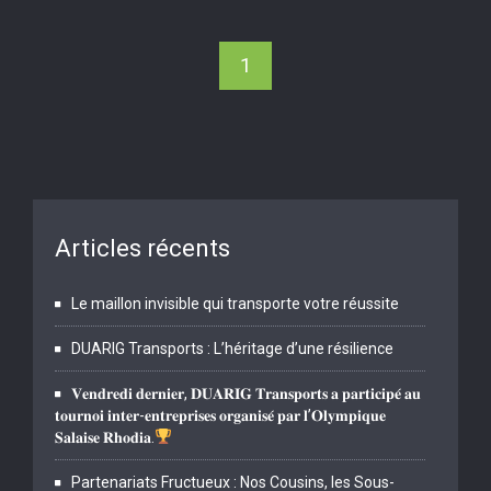
1
Articles récents
Le maillon invisible qui transporte votre réussite
DUARIG Transports : L’héritage d’une résilience
𝐕𝐞𝐧𝐝𝐫𝐞𝐝𝐢 𝐝𝐞𝐫𝐧𝐢𝐞𝐫, 𝐃𝐔𝐀𝐑𝐈𝐆 𝐓𝐫𝐚𝐧𝐬𝐩𝐨𝐫𝐭𝐬 𝐚 𝐩𝐚𝐫𝐭𝐢𝐜𝐢𝐩𝐞́ 𝐚𝐮
𝐭𝐨𝐮𝐫𝐧𝐨𝐢 𝐢𝐧𝐭𝐞𝐫-𝐞𝐧𝐭𝐫𝐞𝐩𝐫𝐢𝐬𝐞𝐬 𝐨𝐫𝐠𝐚𝐧𝐢𝐬𝐞́ 𝐩𝐚𝐫 𝐥’𝐎𝐥𝐲𝐦𝐩𝐢𝐪𝐮𝐞
𝐒𝐚𝐥𝐚𝐢𝐬𝐞 𝐑𝐡𝐨𝐝𝐢𝐚.
Partenariats Fructueux : Nos Cousins, les Sous-