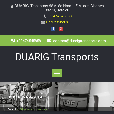
DUARIG Transports 98 Allée Nord – Z.A. des Blaches
38270, Jarcieu
+33474545858
Ecrivez-nous
+33474545858
contact@duarigtransports.com
DUARIG Transports
Toggle
navigation
Archive de l’étiquette
camion
Accueil
/
Articles étiquetés"camion"