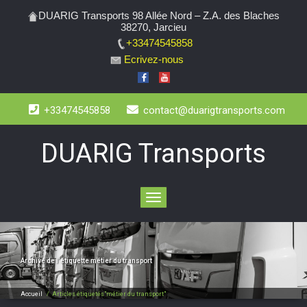
DUARIG Transports 98 Allée Nord – Z.A. des Blaches
38270, Jarcieu
+33474545858
Ecrivez-nous
+33474545858
contact@duarigtransports.com
DUARIG Transports
Toggle
navigation
Archive de l’étiquette
métier du transport
Accueil
/
Articles étiquetés"métier du transport"