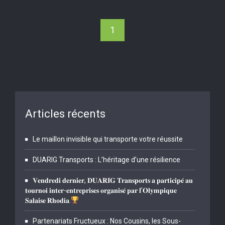
1
Articles récents
Le maillon invisible qui transporte votre réussite
DUARIG Transports : L’héritage d’une résilience
𝐕𝐞𝐧𝐝𝐫𝐞𝐝𝐢 𝐝𝐞𝐫𝐧𝐢𝐞𝐫, 𝐃𝐔𝐀𝐑𝐈𝐆 𝐓𝐫𝐚𝐧𝐬𝐩𝐨𝐫𝐭𝐬 𝐚 𝐩𝐚𝐫𝐭𝐢𝐜𝐢𝐩𝐞́ 𝐚𝐮
𝐭𝐨𝐮𝐫𝐧𝐨𝐢 𝐢𝐧𝐭𝐞𝐫-𝐞𝐧𝐭𝐫𝐞𝐩𝐫𝐢𝐬𝐞𝐬 𝐨𝐫𝐠𝐚𝐧𝐢𝐬𝐞́ 𝐩𝐚𝐫 𝐥’𝐎𝐥𝐲𝐦𝐩𝐢𝐪𝐮𝐞
𝐒𝐚𝐥𝐚𝐢𝐬𝐞 𝐑𝐡𝐨𝐝𝐢𝐚.
Partenariats Fructueux : Nos Cousins, les Sous-